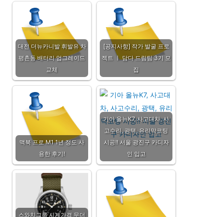
대전 더뉴카니발 휘발유 차
[공지사항] 작가 발굴 프로
평촌동 배터리 업그레이드
젝트 ㅣ 담다 드림팀 3기 모
교체
집
기아 올뉴K7, 사고대차, 사
고수리, 광택, 유리막코팅
맥북 프로 M1 1년 정도 사
시공!! 서울 광진구 카디자
용한 후기!
인 입고
스와치그룹 시계가격 무더