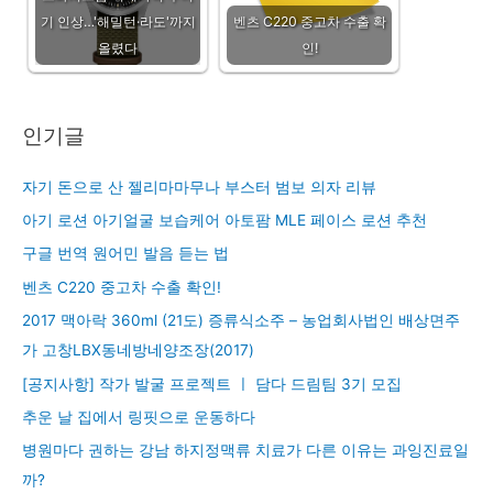
기 인상…'해밀턴·라도'까지
벤츠 C220 중고차 수출 확
올렸다
인!
인기글
자기 돈으로 산 젤리마마무나 부스터 범보 의자 리뷰
아기 로션 아기얼굴 보습케어 아토팜 MLE 페이스 로션 추천
구글 번역 원어민 발음 듣는 법
벤츠 C220 중고차 수출 확인!
2017 맥아락 360ml (21도) 증류식소주 – 농업회사법인 배상면주
가 고창LBX동네방네양조장(2017)
[공지사항] 작가 발굴 프로젝트 ㅣ 담다 드림팀 3기 모집
추운 날 집에서 링핏으로 운동하다
병원마다 권하는 강남 하지정맥류 치료가 다른 이유는 과잉진료일
까?