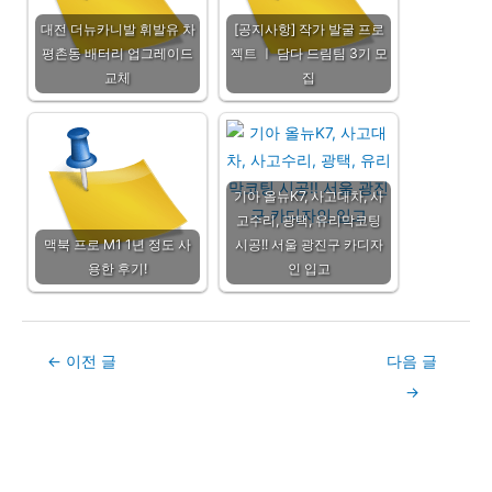
대전 더뉴카니발 휘발유 차
[공지사항] 작가 발굴 프로
평촌동 배터리 업그레이드
젝트 ㅣ 담다 드림팀 3기 모
교체
집
기아 올뉴K7, 사고대차, 사
고수리, 광택, 유리막코팅
맥북 프로 M1 1년 정도 사
시공!! 서울 광진구 카디자
용한 후기!
인 입고
Post
←
이전 글
다음 글
navigation
→