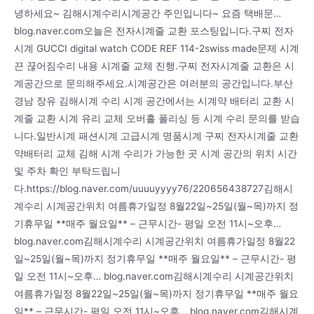
녕하세요~ 김해시계수리시계공간 주인입니다~ 요즘 택배문…
blog.naver.com오늘은 전자시계줄 교환 포스팅입니다.구찌 전자
시계 GUCCI digital watch CODE REF 114-2swiss made문제 시계
끈 끊어짐수리 내용 시계줄 교체 진행.구찌 전자시계줄 교환은 시
계공간으로 문의해주세요.시계공간은 여러분의 공간입니다.부산
경남 장유 김해시계 수리 시계 공간에서는 시계약 배터리 교환 시
계줄 교환 시계 유리 교체 오버홀 폴리싱 등 시계 수리 문의를 받습
니다.일반시계 패션시계 고급시계 명품시계 구찌 전자시계줄 교환
약배터리 교체 김해 시계 수리가 가능한 곳 시계 공간의 위치 시간
및 주차 확인 부탁드립니
다.https://blog.naver.com/uuuuyyyy76/220656438727김해시
계수리 시계공간위치 여름휴가일정 8월22일~25일(월~목)까지 정
기휴무일 **매주 월요일** – 근무시간- 평일 오전 11시~오후…
blog.naver.com김해시계수리 시계공간위치 여름휴가일정 8월22
일~25일(월~목)까지 정기휴무일 **매주 월요일** – 근무시간- 평
일 오전 11시~오후… blog.naver.com김해시계수리 시계공간위치
여름휴가일정 8월22일~25일(월~목)까지 정기휴무일 **매주 월요
일** – 근무시간- 평일 오전 11시~오후… blog.naver.com김해시계