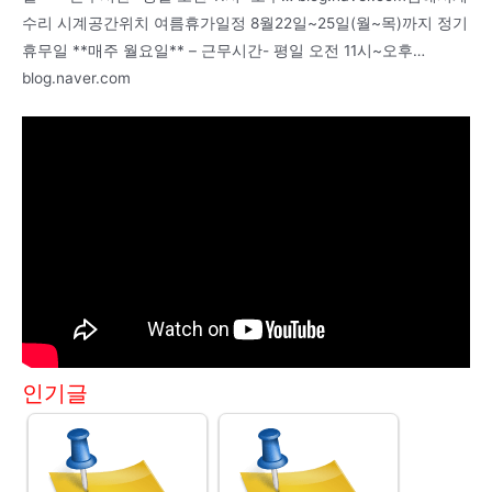
수리 시계공간위치 여름휴가일정 8월22일~25일(월~목)까지 정기
휴무일 **매주 월요일** – 근무시간- 평일 오전 11시~오후…
blog.naver.com
인기글