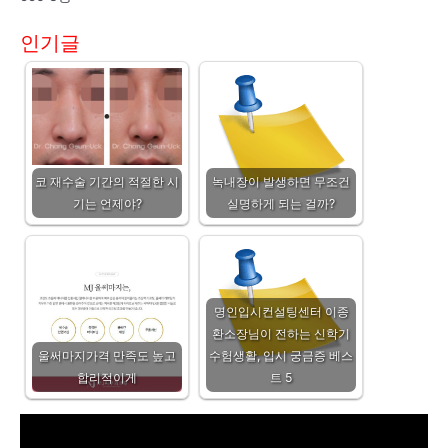
인기글
코 재수술 기간의 적절한 시
녹내장이 발생하면 무조건
기는 언제야?
실명하게 되는 걸까?
명인입시컨설팅센터 이종
환소장님이 전하는 신학기
울써마지가격 만족도 높고
수험생활, 입시 궁금증 베스
합리적이게
트 5