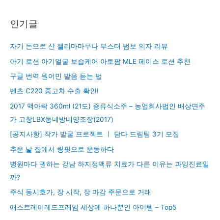
인기글
자기 돈으로 산 젤리마마무나 부스터 범보 의자 리뷰
아기 로션 아기얼굴 보습케어 아토팜 MLE 페이스 로션 추천
구글 번역 원어민 발음 듣는 법
벤츠 C220 중고차 수출 확인!
2017 맥아락 360ml (21도) 증류식소주 – 농업회사법인 배상면주
가 고창LBX동네방네양조장(2017)
[공지사항] 작가 발굴 프로젝트 ㅣ 담다 드림팀 3기 모집
추운 날 집에서 링핏으로 운동하다
병원마다 권하는 강남 하지정맥류 치료가 다른 이유는 과잉진료일
까?
주식 동시호가, 장 시작, 장 마감 주문으로 거래
애스트레이레드프레임 세상에 하나뿐인 아이템 – Top5