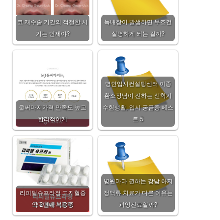
코 재수술 기간의 적절한 시
녹내장이 발생하면 무조건
기는 언제야?
실명하게 되는 걸까?
명인입시컨설팅센터 이종
환소장님이 전하는 신학기
울써마지가격 만족도 높고
수험생활, 입시 궁금증 베스
합리적이게
트 5
병원마다 권하는 강남 하지
리피딜슈프라정 고지혈증
정맥류 치료가 다른 이유는
약 2년째 복용중
과잉진료일까?