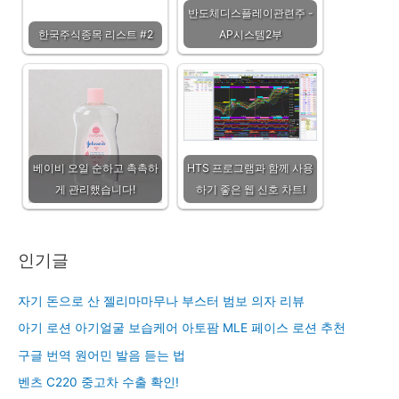
반도체디스플레이관련주 -
한국주식종목 리스트 #2
AP시스템2부
베이비 오일 순하고 촉촉하
HTS 프로그램과 함께 사용
게 관리했습니다!
하기 좋은 웹 신호 차트!
인기글
자기 돈으로 산 젤리마마무나 부스터 범보 의자 리뷰
아기 로션 아기얼굴 보습케어 아토팜 MLE 페이스 로션 추천
구글 번역 원어민 발음 듣는 법
벤츠 C220 중고차 수출 확인!