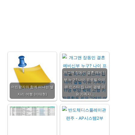
개그맨 장동민 결혼 예비신
부 누구? 나이 프로필 아이
어린왕자와 함께 떠나는 별
큐 인스타 집 나비 결별 이
자리 여행 (이태현)
유 가족사…