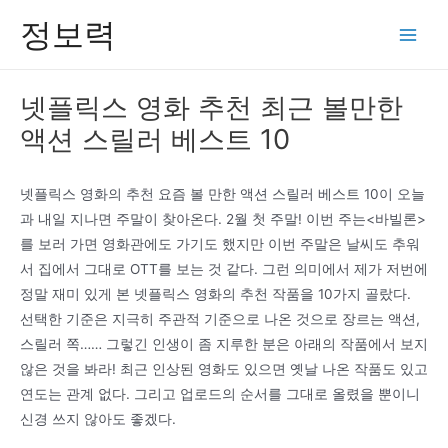
콘
정보력
텐
Main
츠
Men
로
넷플릭스 영화 추천 최근 볼만한
건
액션 스릴러 베스트 10
너
뛰
기
넷플릭스 영화의 추천 요즘 볼 만한 액션 스릴러 베스트 10이 오늘
과 내일 지나면 주말이 찾아온다. 2월 첫 주말! 이번 주는<바빌론>
를 보러 가면 영화관에도 가기도 했지만 이번 주말은 날씨도 추워
서 집에서 그대로 OTT를 보는 것 같다. 그런 의미에서 제가 저번에
정말 재미 있게 본 넷플릭스 영화의 추천 작품을 10가지 골랐다.
선택한 기준은 지극히 주관적 기준으로 나온 것으로 장르는 액션,
스릴러 쪽…… 그렇긴 인생이 좀 지루한 분은 아래의 작품에서 보지
않은 것을 봐라! 최근 인상된 영화도 있으면 옛날 나온 작품도 있고
연도는 관계 없다. 그리고 업로드의 순서를 그대로 올렸을 뿐이니
신경 쓰지 않아도 좋겠다.