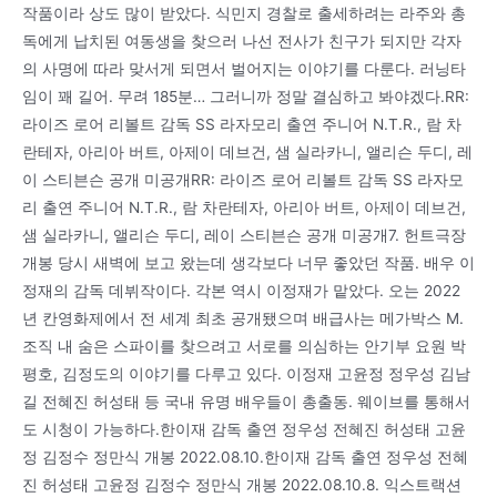
작품이라 상도 많이 받았다. 식민지 경찰로 출세하려는 라주와 총
독에게 납치된 여동생을 찾으러 나선 전사가 친구가 되지만 각자
의 사명에 따라 맞서게 되면서 벌어지는 이야기를 다룬다. 러닝타
임이 꽤 길어. 무려 185분… 그러니까 정말 결심하고 봐야겠다.RR:
라이즈 로어 리볼트 감독 SS 라자모리 출연 주니어 N.T.R., 람 차
란테자, 아리아 버트, 아제이 데브건, 샘 실라카니, 앨리슨 두디, 레
이 스티븐슨 공개 미공개RR: 라이즈 로어 리볼트 감독 SS 라자모
리 출연 주니어 N.T.R., 람 차란테자, 아리아 버트, 아제이 데브건,
샘 실라카니, 앨리슨 두디, 레이 스티븐슨 공개 미공개7. 헌트극장
개봉 당시 새벽에 보고 왔는데 생각보다 너무 좋았던 작품. 배우 이
정재의 감독 데뷔작이다. 각본 역시 이정재가 맡았다. 오는 2022
년 칸영화제에서 전 세계 최초 공개됐으며 배급사는 메가박스 M.
조직 내 숨은 스파이를 찾으려고 서로를 의심하는 안기부 요원 박
평호, 김정도의 이야기를 다루고 있다. 이정재 고윤정 정우성 김남
길 전혜진 허성태 등 국내 유명 배우들이 총출동. 웨이브를 통해서
도 시청이 가능하다.한이재 감독 출연 정우성 전혜진 허성태 고윤
정 김정수 정만식 개봉 2022.08.10.한이재 감독 출연 정우성 전혜
진 허성태 고윤정 김정수 정만식 개봉 2022.08.10.8. 익스트랙션