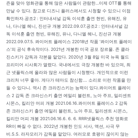
즌을 맞아 영화관을 통해 많은 사람들이 관람한…이제 OTT를 통해
만날 수 있다. 참고로 디즈니 플러스에서도 시청할 수 있으니 이점
확인하자.공조2 : 인터내셔널 감독 이석훈 출연 현빈, 유해진, 유
나, 다니엘 헤니, 진선규 개봉 2022.09.07.공조2 : 인터내셔널 감
독 이석훈 출연 현빈, 유해진, 유나, 다니엘 헤니, 진선규 개봉
2022.09.07.5. 콰이어트 플레이스 22018년 작품 ‘콰이어트 플레이
스’의 공식 후속작이다. 2021년 개봉한 미국 공포 장르물. 존 클라
진스키가 감독과 각본을 맡았다. 2020년 3월 8일 미국 뉴욕 월드
프리미어 시사회가 열렸다. 국내에서도 극장 개봉한 바 있으며, 최
근 넷플릭스에 올라와 많은 사람들이 시청했다. 개인적으로 이런
크리처 너무 좋아. 게다가 테마도 참신함…. 소리로 이런 작품을 만
들 수 있다니. 역시 존 크라진스키는 능력이 있다.콰이어트 플레이
스 2 감독 존 크라신스키 출연 에밀리 블런트, 노아 주프, 밀리센트
시몬스, 킬리안 머피 개봉 2021.06.16.콰이어트 플레이스 2 감독
존 크라신스키 출연 에밀리 블런트, 노아 주프, 밀리센트 시몬스,
킬리안 머피 개봉 2021.06.16.6. 6. 6. RRR넷플릭스 추천 영화로
RR이 빠질 수 없다. 2022년 개봉한 인도 서사, 액션, 사극 무
비.S.S. 라자모리가 감독을 맡았다. 여러모로 호평이 끊이지 않는