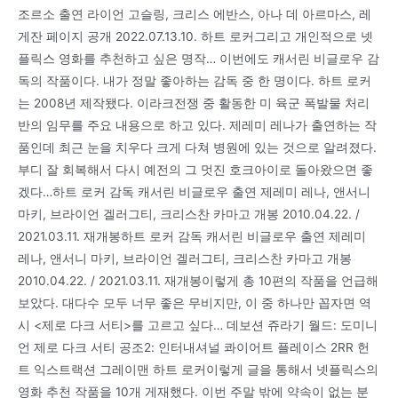
조르소 출연 라이언 고슬링, 크리스 에반스, 아나 데 아르마스, 레
게잔 페이지 공개 2022.07.13.10. 하트 로커그리고 개인적으로 넷
플릭스 영화를 추천하고 싶은 명작… 이번에도 캐서린 비글로우 감
독의 작품이다. 내가 정말 좋아하는 감독 중 한 명이다. 하트 로커
는 2008년 제작됐다. 이라크전쟁 중 활동한 미 육군 폭발물 처리
반의 임무를 주요 내용으로 하고 있다. 제레미 레나가 출연하는 작
품인데 최근 눈을 치우다 크게 다쳐 병원에 있는 것으로 알려졌다.
부디 잘 회복해서 다시 예전의 그 멋진 호크아이로 돌아왔으면 좋
겠다…하트 로커 감독 캐서린 비글로우 출연 제레미 레나, 앤서니
마키, 브라이언 겔러그티, 크리스찬 카마고 개봉 2010.04.22. /
2021.03.11. 재개봉하트 로커 감독 캐서린 비글로우 출연 제레미
레나, 앤서니 마키, 브라이언 겔러그티, 크리스찬 카마고 개봉
2010.04.22. / 2021.03.11. 재개봉이렇게 총 10편의 작품을 언급해
보았다. 대다수 모두 너무 좋은 무비지만, 이 중 하나만 꼽자면 역
시 <제로 다크 서티>를 고르고 싶다… 데보션 쥬라기 월드: 도미니
언 제로 다크 서티 공조2: 인터내셔널 콰이어트 플레이스 2RR 헌
트 익스트랙션 그레이맨 하트 로커이렇게 글을 통해서 넷플릭스의
영화 추천 작품을 10개 게재했다. 이번 주말 밖에 약속이 없는 분