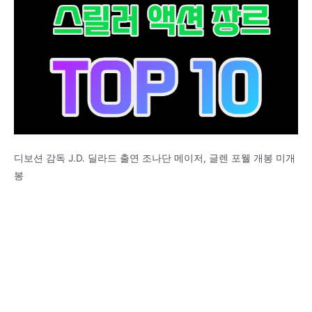
디보션 감독 J.D. 딜라드 출연 조나단 메이저, 글렌 포웰 개봉 미개
봉