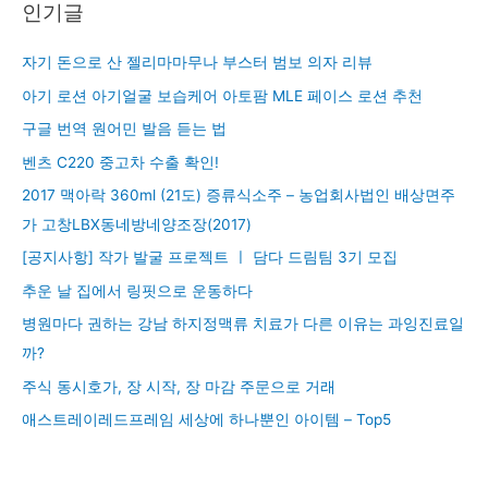
인기글
자기 돈으로 산 젤리마마무나 부스터 범보 의자 리뷰
아기 로션 아기얼굴 보습케어 아토팜 MLE 페이스 로션 추천
구글 번역 원어민 발음 듣는 법
벤츠 C220 중고차 수출 확인!
2017 맥아락 360ml (21도) 증류식소주 – 농업회사법인 배상면주
가 고창LBX동네방네양조장(2017)
[공지사항] 작가 발굴 프로젝트 ㅣ 담다 드림팀 3기 모집
추운 날 집에서 링핏으로 운동하다
병원마다 권하는 강남 하지정맥류 치료가 다른 이유는 과잉진료일
까?
주식 동시호가, 장 시작, 장 마감 주문으로 거래
애스트레이레드프레임 세상에 하나뿐인 아이템 – Top5