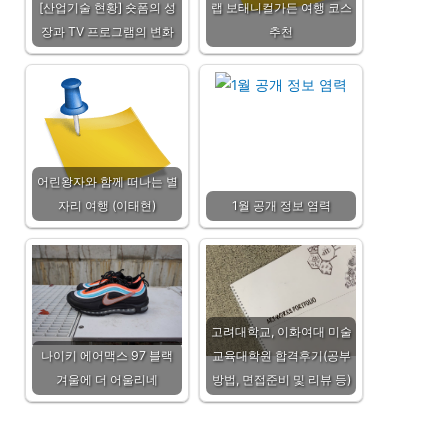
[산업기술 현황] 숏폼의 성
랩 보태니컬가든 여행 코스
장과 TV 프로그램의 변화
추천
어린왕자와 함께 떠나는 별
자리 여행 (이태현)
1월 공개 정보 염력
고려대학교, 이화여대 미술
나이키 에어맥스 97 블랙
교육대학원 합격후기(공부
겨울에 더 어울리네
방법, 면접준비 및 리뷰 등)