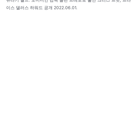
쥬라기 월드: 도미니언 감독 콜린 트레보로 출연 크리스 프랫, 브라
이스 댈러스 하워드 공개 2022.06.01.