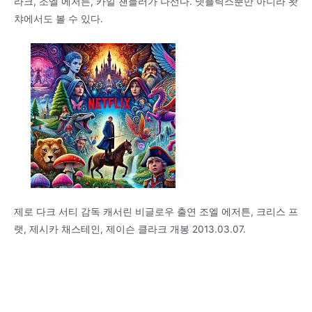
라크, 조엘 에저튼, 카일 챈들러가 나선다. 넷플릭스뿐만 아니라 왓
챠에서도 볼 수 있다.
제로 다크 서티 감독 캐서린 비글로우 출연 조엘 에저튼, 크리스 프
랫, 제시카 채스테인, 제이슨 클라크 개봉 2013.03.07.