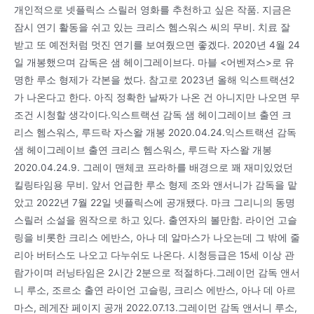
개인적으로 넷플릭스 스릴러 영화를 추천하고 싶은 작품. 지금은
잠시 연기 활동을 쉬고 있는 크리스 헴스워스 씨의 무비. 치료 잘
받고 또 예전처럼 멋진 연기를 보여줬으면 좋겠다. 2020년 4월 24
일 개봉했으며 감독은 샘 헤이그레이브다. 마블 <어벤져스>로 유
명한 루소 형제가 각본을 썼다. 참고로 2023년 올해 익스트랙션2
가 나온다고 한다. 아직 정확한 날짜가 나온 건 아니지만 나오면 무
조건 시청할 생각이다.익스트랙션 감독 샘 헤이그레이브 출연 크
리스 헴스워스, 루드락 자스왈 개봉 2020.04.24.익스트랙션 감독
샘 헤이그레이브 출연 크리스 헴스워스, 루드락 자스왈 개봉
2020.04.24.9. 그레이 맨체코 프라하를 배경으로 꽤 재미있었던
킬링타임용 무비. 앞서 언급한 루소 형제 조와 앤서니가 감독을 맡
았고 2022년 7월 22일 넷플릭스에 공개됐다. 마크 그리니의 동명
스릴러 소설을 원작으로 하고 있다. 출연자의 볼만함. 라이언 고슬
링을 비롯한 크리스 에반스, 아나 데 알마스가 나오는데 그 밖에 줄
리아 버터스도 나오고 다누쉬도 나온다. 시청등급은 15세 이상 관
람가이며 러닝타임은 2시간 2분으로 적절하다.그레이먼 감독 앤서
니 루소, 조르소 출연 라이언 고슬링, 크리스 에반스, 아나 데 아르
마스, 레게잔 페이지 공개 2022.07.13.그레이먼 감독 앤서니 루소,