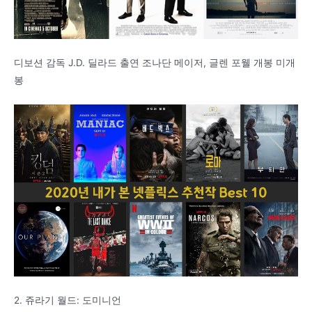
디보션 감독 J.D. 딜라드 출연 조나단 메이저, 글렌 포웰 개봉 미개
봉
2. 쥬라기 월드: 도미니언