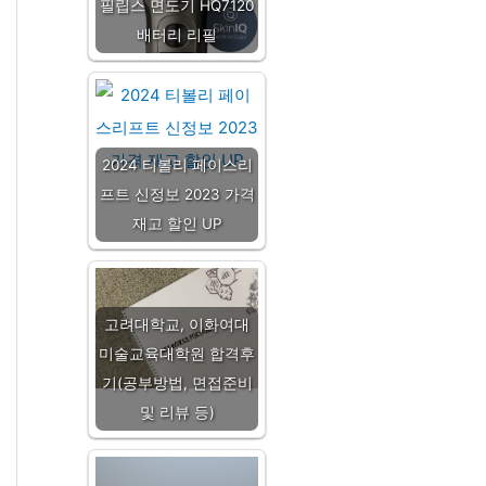
필립스 면도기 HQ7120
배터리 리필
2024 티볼리 페이스리
프트 신정보 2023 가격
재고 할인 UP
고려대학교, 이화여대
미술교육대학원 합격후
기(공부방법, 면접준비
및 리뷰 등)