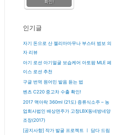
확인!
인기글
자기 돈으로 산 젤리마마무나 부스터 범보 의
자 리뷰
아기 로션 아기얼굴 보습케어 아토팜 MLE 페
이스 로션 추천
구글 번역 원어민 발음 듣는 법
벤츠 C220 중고차 수출 확인!
2017 맥아락 360ml (21도) 증류식소주 – 농
업회사법인 배상면주가 고창LBX동네방네양
조장(2017)
[공지사항] 작가 발굴 프로젝트 ㅣ 담다 드림