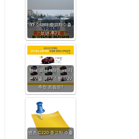
YF소나타 중고차수출
보낸 후기!
현대 코나 N라인 vs 기
본모델 국산 소형 SUV
추천 트림은?
벤츠 C220 중고차 수출