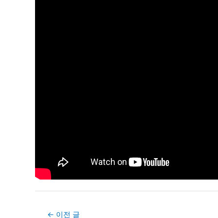
Post
←
이전 글