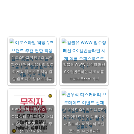
이로스타일 웨딩슈즈 브랜
드 추천 편한 착용감의 맞춤
감불유 WWW 임수정 패션
화 제작 셀프 스몰 웨딩 촬
CK 캘빈클라인 시계 여름
영 흰색 하이힐 슈즈 리뷰
오피스룩으로 딱~!
저축은행의 무직자 소액대
변우석 디스커버리 브로마
출을 살펴보면 무직자 소액
이드 이벤트 선재 업 되받아
대출이 쉬운 곳, 그리고 무
서울드라마어워즈의 주인
직자 소액대출이…
공이 될 수 있을까?!