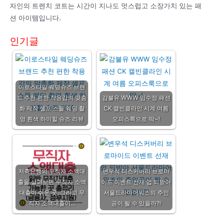
자인의 트렌치 코트는 시간이 지나도 멋스럽고 소장가치 있는 패
션 아이템입니다.
인기글
이로스타일 웨딩슈즈 브랜
드 추천 편한 착용감의 맞춤
감불유 WWW 임수정 패션
화 제작 셀프 스몰 웨딩 촬
CK 캘빈클라인 시계 여름
영 흰색 하이힐 슈즈 리뷰
오피스룩으로 딱~!
저축은행의 무직자 소액대
변우석 디스커버리 브로마
출을 살펴보면 무직자 소액
이드 이벤트 선재 업 되받아
대출이 쉬운 곳, 그리고 무
서울드라마어워즈의 주인
직자 소액대출이…
공이 될 수 있을까?!