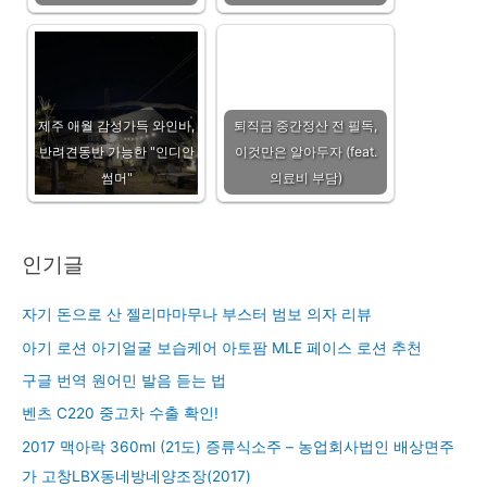
제주 애월 감성가득 와인바,
퇴직금 중간정산 전 필독,
반려견동반 가능한 "인디안
이것만은 알아두자 (feat.
썸머"
의료비 부담)
인기글
자기 돈으로 산 젤리마마무나 부스터 범보 의자 리뷰
아기 로션 아기얼굴 보습케어 아토팜 MLE 페이스 로션 추천
구글 번역 원어민 발음 듣는 법
벤츠 C220 중고차 수출 확인!
2017 맥아락 360ml (21도) 증류식소주 – 농업회사법인 배상면주
가 고창LBX동네방네양조장(2017)