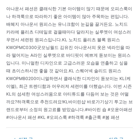
아나운서 패션은 클래식한 기본 아이템이 많기 때문에 오피스룩이
나 하객룩으로 따라하기 좋은 아이템이 많아 주목하는 편입니다.
배혜지 아나운서 원피스는 유니크함이 눈길을 끌거든요. 노치드
카라에 플리츠 디테일로 걸을때마다 달라지는 실루엣이 여성스러
우면서 세련된 원피스입니다.KL 노치드 플리츠 블록 원피스
KWOPMC0300굿모닝월드 김유진 아나운서의 옷은 넥라인을 따
라 떨어지는 A라인 실루엣으로 바디핏이 예쁘게 돋보이는 원피스
입니다. 미니멀한 디자인으로 고급스러운 모습을 연출하고 싶을
때 초이스하시면 좋을 것 같아요.KL 스퀘어넥 솔리드 원피스
KWOPMB0200미니멀하면서 클래식한 디자인이 돋보이는 KL(케
이엘), 최근 트렌디함과 어우러져 세련미를 더했습니다. 이번 시즌
KL의 섬세한 여성스러움으로 아티튜드를 다듬어 보는 것은 어떨
까요?하객룩으로 추천드려요!KL바이린샵 바로가기상기 투고는 브
랜드로부터 소정의 원고료를 받았습니다.#바이린 숍 #오윤아패션
#아나운서 패션 #KL #오피스룩 #하객룩 #출근룩 #봄 패션
Post