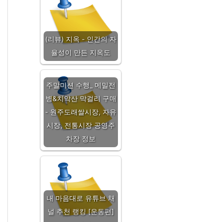
(리뷰) 지옥 - 인간의 자
율성이 만든 지옥도
주말미션 수행_ 메밀전
병&치악산 막걸리 구매
- 원주도래쌀시장, 자유
시장, 전통시장 공영주
차장 정보
내 마음대로 유튜브 채
널 추천 랭킹 [운동편]