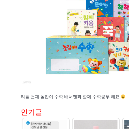
리틀 천재 돌잡이 수학 배너펜과 함께 수학공부 해요
인기글