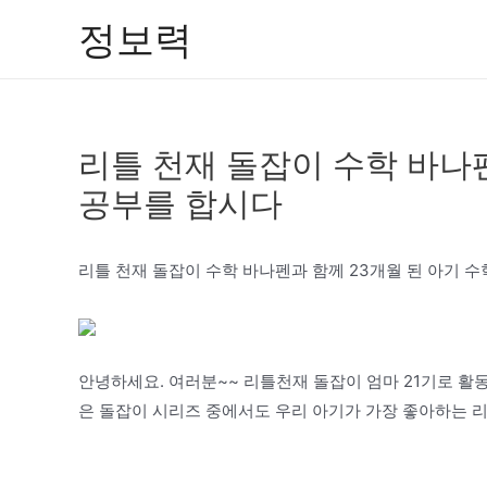
콘
정보력
텐
츠
로
건
리틀 천재 돌잡이 수학 바나펜
너
뛰
공부를 합시다
기
리틀 천재 돌잡이 수학 바나펜과 함께 23개월 된 아기 
안녕하세요. 여러분~~ 리틀천재 돌잡이 엄마 21기로 활
은 돌잡이 시리즈 중에서도 우리 아기가 가장 좋아하는 