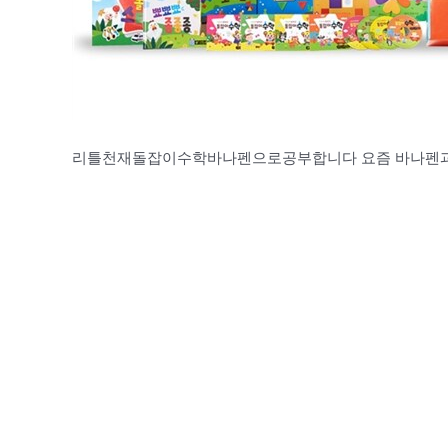
리틀천재돌잡이수학바나펜으로공부합니다 요즘 바나펜과 