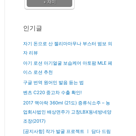
+ 재미
인기글
자기 돈으로 산 젤리마마무나 부스터 범보 의
자 리뷰
아기 로션 아기얼굴 보습케어 아토팜 MLE 페
이스 로션 추천
구글 번역 원어민 발음 듣는 법
벤츠 C220 중고차 수출 확인!
2017 맥아락 360ml (21도) 증류식소주 – 농
업회사법인 배상면주가 고창LBX동네방네양
조장(2017)
[공지사항] 작가 발굴 프로젝트 ㅣ 담다 드림