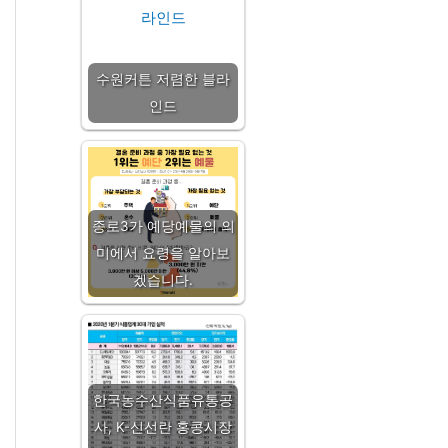
수원커튼 저렴한 블라
인드
종로3가 예당예물의 의
미에서 요령을 알아보
겠습니다.
한국농수산식품유통공
사, K-신선란 홍콩시장