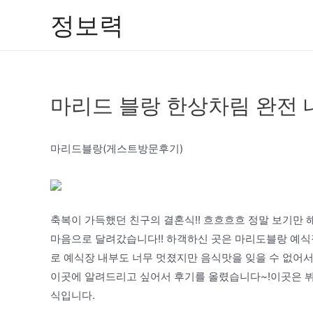
콘
정보력
텐
츠
로
건
마리드 블랑 한상차림 완전
너
뛰
기
마리드블랑(게스트방문후기)
축복이 가득했던 친구의 결혼식!! 흐흐흐흐 정말 보기만
마음으로 달려갔습니다!! 하객하신 곳은 마리도블랑 예식장
로 예식장 내부도 너무 멋졌지만 음식맛을 잊을 수 없어
이곳에 알려드리고 싶어서 후기를 올렸습니다~!이곳은 
식입니다.