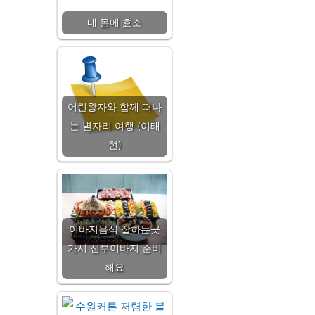
내 몸에 효소
어린왕자와 함께 떠나
는 별자리 여행 (이태
현)
이바지음식 잘하는곳
가서 신부이바지 준비
해요