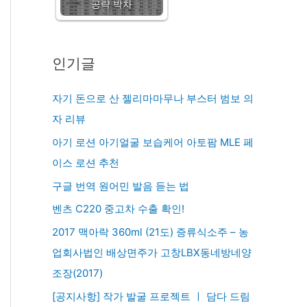
공략 박차
인기글
자기 돈으로 산 젤리마마무나 부스터 범보 의
자 리뷰
아기 로션 아기얼굴 보습케어 아토팜 MLE 페
이스 로션 추천
구글 번역 원어민 발음 듣는 법
벤츠 C220 중고차 수출 확인!
2017 맥아락 360ml (21도) 증류식소주 – 농
업회사법인 배상면주가 고창LBX동네방네양
조장(2017)
[공지사항] 작가 발굴 프로젝트 ㅣ 담다 드림