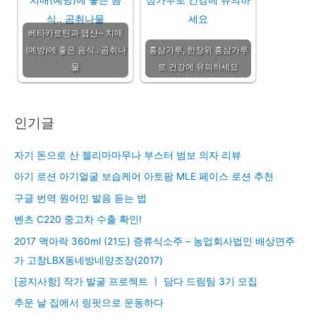
베타카로틴과 엽산~ 치매
(예방)에 좋은 음식.. 곰취나
홍삼가루, 한장위 홍삼가루
물
로 건강에 유의하세요
인기글
자기 돈으로 산 젤리마마무나 부스터 범보 의자 리뷰
아기 로션 아기얼굴 보습케어 아토팜 MLE 페이스 로션 추천
구글 번역 원어민 발음 듣는 법
벤츠 C220 중고차 수출 확인!
2017 맥아락 360ml (21도) 증류식소주 – 농업회사법인 배상면주
가 고창LBX동네방네양조장(2017)
[공지사항] 작가 발굴 프로젝트 ㅣ 담다 드림팀 3기 모집
추운 날 집에서 링핏으로 운동하다