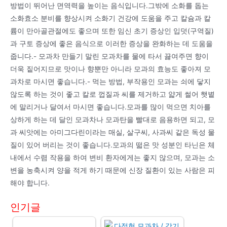
방법이 뛰어난 면역력을 높이는 음식입니다.그밖에 소화를 돕는
소화효소 분비를 향상시켜 소화기 건강에 도움을 주고 칼슘과 칼
륨이 만아골관절에도 좋으며 또한 임신 초기 증상인 입덧(구역질)
과 구토 증상에 좋은 음식으로 이러한 증상을 완화하는 데 도움을
줍니다.- 모과차 만들기 말린 모과차를 물에 타서 끓여주면 향이
더욱 짙어지므로 맛이나 향뿐만 아니라 모과의 효능도 좋아져 모
과차로 마시면 좋습니다.- 먹는 방법, 부작용인 모과는 쇠에 닿지
않도록 하는 것이 좋고 칼로 껍질과 씨를 제거하고 얇게 썰어 햇볕
에 말리거나 달여서 마시면 좋습니다.모과를 많이 먹으면 치아를
상하게 하는 데 달인 모과차나 모과탄을 빨대로 음용하면 되고, 모
과 씨앗에는 아미그다린이라는 매실, 살구씨, 사과씨 같은 독성 물
질이 있어 버리는 것이 좋습니다.모과의 떫은 맛 성분인 타닌은 체
내에서 수렴 작용을 하여 변비 환자에게는 좋지 않으며, 모과는 소
변을 농축시켜 양을 적게 하기 때문에 신장 질환이 있는 사람은 피
해야 합니다.
인기글