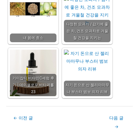
다정헌 모과차 / 감기에 좋
은 차, 건조 모과차로 겨울
내 몸에 효소
철 건강을 지키는
기미잡티 비타민C세럼 후
기 | 데이멜로우 비타페롤
자기 돈으로 산 젤리마마무
23
나 부스터 범보 의자 리뷰
Post
←
이전 글
다음 글
navigation
→