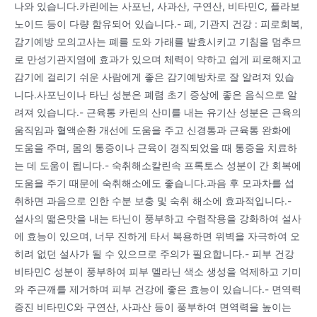
나와 있습니다.카린에는 사포닌, 사과산, 구연산, 비타민C, 플라보
노이드 등이 다량 함유되어 있습니다.- 폐, 기관지 건강 : 피로회복,
감기예방 모의고사는 폐를 도와 가래를 발효시키고 기침을 멈추므
로 만성기관지염에 효과가 있으며 체력이 약하고 쉽게 피로해지고
감기에 걸리기 쉬운 사람에게 좋은 감기예방차로 잘 알려져 있습
니다.사포닌이나 타닌 성분은 폐렴 초기 증상에 좋은 음식으로 알
려져 있습니다.- 근육통 카린의 산미를 내는 유기산 성분은 근육의
움직임과 혈액순환 개선에 도움을 주고 신경통과 근육통 완화에
도움을 주며, 몸의 통증이나 근육이 경직되었을 때 통증을 치료하
는 데 도움이 됩니다.- 숙취해소칼린속 프록토스 성분이 간 회복에
도움을 주기 때문에 숙취해소에도 좋습니다.과음 후 모과차를 섭
취하면 과음으로 인한 수분 보충 및 숙취 해소에 효과적입니다.-
설사의 떫은맛을 내는 타닌이 풍부하고 수렴작용을 강화하여 설사
에 효능이 있으며, 너무 진하게 타서 복용하면 위벽을 자극하여 오
히려 없던 설사가 될 수 있으므로 주의가 필요합니다.- 피부 건강
비타민C 성분이 풍부하여 피부 멜라닌 색소 생성을 억제하고 기미
와 주근깨를 제거하며 피부 건강에 좋은 효능이 있습니다.- 면역력
증진 비타민C와 구연산, 사과산 등이 풍부하여 면역력을 높이는