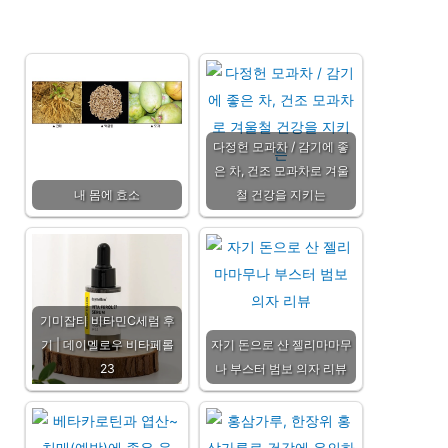
다정헌 모과차 / 감기에 좋
은 차, 건조 모과차로 겨울
내 몸에 효소
철 건강을 지키는
기미잡티 비타민C세럼 후
기 | 데이멜로우 비타페롤
자기 돈으로 산 젤리마마무
23
나 부스터 범보 의자 리뷰