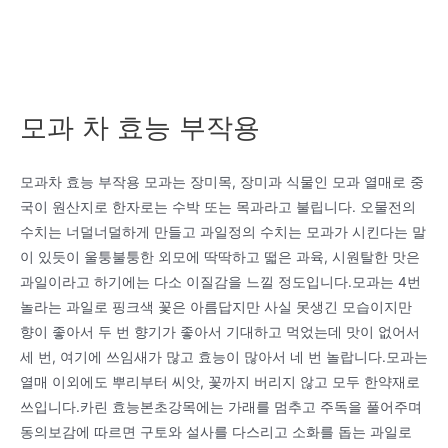
모과 차 효능 부작용
모과차 효능 부작용 모과는 장미목, 장미과 식물인 모과 열매로 중
국이 원산지로 한자로는 수박 또는 목과라고 불립니다. 오물전의
수치는 너덜너덜하게 만들고 과일정의 수치는 모과가 시킨다는 말
이 있듯이 울퉁불퉁한 외모에 딱딱하고 떫은 과육, 시원탈한 맛은
과일이라고 하기에는 다소 이질감을 느낄 정도입니다.모과는 4번
놀라는 과일로 핑크색 꽃은 아름답지만 사실 못생긴 모습이지만
향이 좋아서 두 번 향기가 좋아서 기대하고 먹었는데 맛이 없어서
세 번, 여기에 쓰임새가 많고 효능이 많아서 네 번 놀랍니다.모과는
열매 이외에도 뿌리부터 씨앗, 꽃까지 버리지 않고 모두 한약재로
쓰입니다.카린 효능본초강목에는 가래를 멈추고 주독을 풀어주며
동의보감에 따르면 구토와 설사를 다스리고 소화를 돕는 과일로