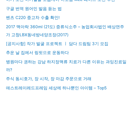
구글 번역 원어민 발음 듣는 법
벤츠 C220 중고차 수출 확인!
2017 맥아락 360ml (21도) 증류식소주 – 농업회사법인 배상면주
가 고창LBX동네방네양조장(2017)
[공지사항] 작가 발굴 프로젝트 ㅣ 담다 드림팀 3기 모집
추운 날 집에서 링핏으로 운동하다
병원마다 권하는 강남 하지정맥류 치료가 다른 이유는 과잉진료일
까?
주식 동시호가, 장 시작, 장 마감 주문으로 거래
애스트레이레드프레임 세상에 하나뿐인 아이템 – Top5