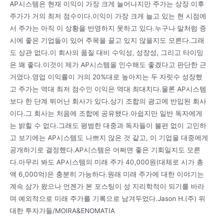
AP시스템은 현재 이익이 가장 크게 늘어나지만 주가는 상장 이후
주가가 거의 최저 점수이다.이익이 가장 크게 늘고 있는 현 시점에
서 주가는 아직 이 상황을 반영하지 못하고 있다.누구나 말처럼 증
시에 좋은 기업들이 있어 주목을 끌고 있지 않을지도 모른다.그래
도 상관 없다.이 회사의 품질 대비 수익성, 성장성, 그리고 타이밍
은 꽤 좋다.이것이 제가 AP시스템을 인수해도 좋겠다고 판단한 근
거였다.영업 이익률이 거의 20%대로 높아지는 두 자릿수 성장했
고 주가는 역대 최저 점수인 이익은 역대 최대치다.물론 AP시스템
보다 한 단계 뛰어난 회사가 있다.상기 조합의 광고에 반입된 회사
이다.그 회사는 처음에 조합에 공유됐다.아쉽지만 일반 독자에게
는 밝힐 수 없다.그래도 평범한 대중과 독자들이 불편 없이 고민하
고 보기에는 AP시스템도 나쁘지 않은 것 같고, 이 기업을 대중에게
공개하기로 결정했다.AP시스템은 어쩌면 좋은 기회일지도 모른
다.아무리 봐도 AP시스템의 미래 주가 40,000원(대체로 시가 총
액 6,000억)은 충분히 가능하다.원래 미래 주가에 대한 이야기는
계속 삼가 왔으나 언젠가 본 포스팅이 성 지리학적이 되기를 바라
며 예외적으로 미래 주가를 기록으로 남겨두었다.Jason H.(주) 위
대한 투자가들/MOIRA&ENOMATIA