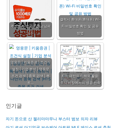
갤럭시 휴대폰(휴대폰) Wi-
주식투자 성공비결(모닝퍼
Fi 비밀번호 확인 및 공유
슨)-
방법
영웅문 | 키움증권 | 조건식
설정 | 기업 분석 | 영웅문
조건 검색 | 종목 검색 | 퀀
차트 패턴의 이해와 활용:
트…
주식 시장에서의 성공 전략
인기글
자기 돈으로 산 젤리마마무나 부스터 범보 의자 리뷰
아기 로션 아기얼굴 보습케어 아토팜 MLE 페이스 로션 추천