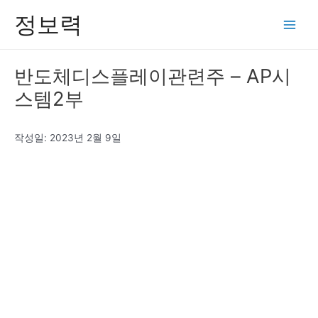
콘
정보력
텐
Main
츠
Men
로
반도체디스플레이관련주 – AP시
건
스템2부
너
뛰
기
작성일: 2023년 2월 9일