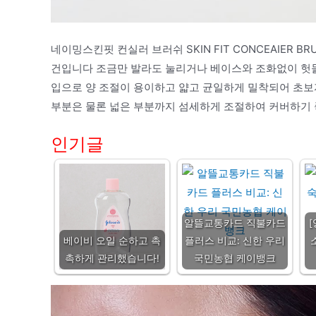
네이밍스킨핏 컨실러 브러쉬 SKIN FIT CONCEAIER BR
건입니다 조금만 발라도 눌리거나 베이스와 조화없이 헛돌
입으로 양 조절이 용이하고 얇고 균일하게 밀착되어 초
부분은 물론 넓은 부분까지 섬세하게 조절하여 커버하기
인기글
알뜰교통카드 직불카드
[
베이비 오일 순하고 촉
플러스 비교: 신한 우리
촉하게 관리했습니다!
국민농협 케이뱅크