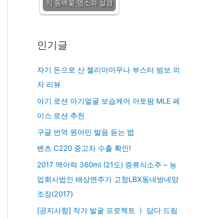
지 동백꽃 명소와 설경
인기글
자기 돈으로 산 젤리마마무나 부스터 범보 의
자 리뷰
아기 로션 아기얼굴 보습케어 아토팜 MLE 페
이스 로션 추천
구글 번역 원어민 발음 듣는 법
벤츠 C220 중고차 수출 확인!
2017 맥아락 360ml (21도) 증류식소주 – 농
업회사법인 배상면주가 고창LBX동네방네양
조장(2017)
[공지사항] 작가 발굴 프로젝트 ㅣ 담다 드림