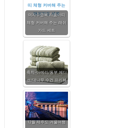
여자수영복 라움아띠
체형 커버해 주는 래쉬
가드 세트
죽치-아메리/동부 에디
션/대나무 수건 프리뷰
12월 제주도 겨울여행