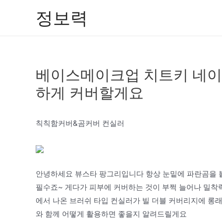
콘
정보력
텐
츠
로
건
베이스메이크업 치트키 네이밍
너
뛰
하게 커버할게요
기
칙칙함커버&곰커버 컨실러
안녕하세요 뷰스타 팡그리입니다 항상 눈밑에 파란곰을 
필수죠~ 게다가 피부에 커버하는 것이 부쩍 늘어나 밀착
에서 나온 브러쉬 타입 컨실러가 빌 더블 커버리지에 롱
와 함께 어떻게 활용하면 좋을지 알려드릴게요