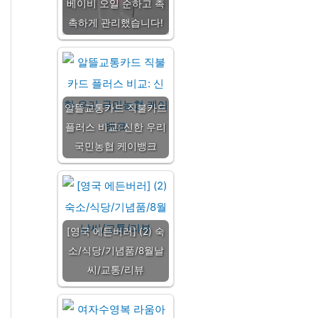
베이비 오일 순하고 촉
촉하게 관리했습니다!
알뜰교통카드 직불카드
플러스 비교: 신한 우리
국민농협 케이뱅크
[영국 에든버러] (2) 숙
소/식당/기념품/8월날
씨/교통/리뷰