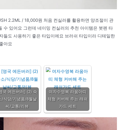
USH 2.2ML / 18,000원 처음 컨실러를 활용하면 양조절이 관
 수 있어요 그런데 네이밍 컨실러의 추천 아이템은 붓펜 타
보자들도 사용하기 좋은 타입이에요 브러쉬 타입이라 디테일한
 좋아요
영국 에든버러] (2) 숙
여자수영복 라움아띠
소/식당/기념품/8월날
체형 커버해 주는 래쉬
씨/교통/리뷰
가드 세트