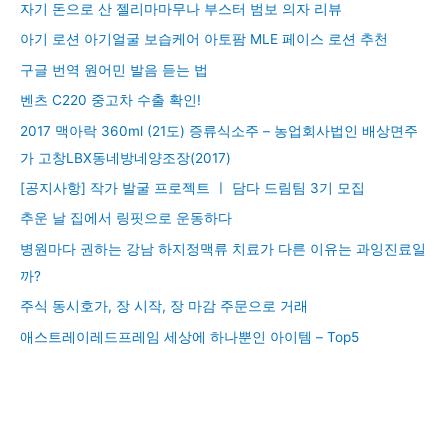
자기 돈으로 산 젤리마마무나 부스터 범보 의자 리뷰
아기 로션 아기얼굴 보습케어 아토팜 MLE 페이스 로션 추천
구글 번역 원어민 발음 듣는 법
벤츠 C220 중고차 수출 확인!
2017 맥아락 360ml (21도) 증류식소주 – 농업회사법인 배상면주
가 고창LBX동네방네양조장(2017)
[공지사항] 작가 발굴 프로젝트 ㅣ 담다 드림팀 3기 모집
추운 날 집에서 링핏으로 운동하다
병원마다 권하는 강남 하지정맥류 치료가 다른 이유는 과잉진료일
까?
주식 동시호가, 장 시작, 장 마감 주문으로 거래
애스트레이레드프레임 세상에 하나뿐인 아이템 – Top5