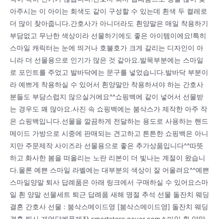
아주시는 이 아이는 회색도 같이 구성할 수 있는데 흰색 두 켤레로
더 많이 찾아줍니다.간호사가 아니더라도 흰양말은 매일 착용하기
부담없고 무난한 색상이라 선물하기에도 좋은 아이템이에요!특히
스마일 캐릭터는 눈에 띄거나 호불호가 크게 갈리는 디자인이 아
니라 더 선물용으로 인기가 많은 것 같아요.발목부분에는 스마일
로 포인트를 주었고 발바닥에는 문구를 넣었습니다.발바닥 부분이
라 예쁘게 착용하실 수 있어서 흰양말만 착용하셔야 하는 간호사
분들도 부담스럽지 않으실거에요^^쇼핑백에 같이 넣어서 선물받
는 경우도 꽤 많아요.사진 속 쇼핑백에는 붐삭스가 제작한 아주 작
은 쇼핑백입니다.선물을 깔끔하게 전달하는 용도로 사용하는 핸드
메이드 가방으로 시중에 판매되는 견고하고 튼튼한 쇼핑백은 아니
지만 주문제작 사이즈라 선물용으로 좋은 추가상품입니다^^따뜻
하고 화사한 봄을 떠올리는 노란 리본이 더 빛나는 계절이 왔습니
다.물론 예쁜 스마일 라벨에는 대부분의 색상이 잘 어울려요^^예쁜
스마일양말 퇴사 답례품은 아래 링크에서 구매하실 수 있어요스마
일 흰 양말 선물세트 퇴근 답례품 새해 명절 추석 선물 돌잔치 웨딩
결혼 간호사 선물 : 붐삭스메이드영 [붐삭스메이드영] 돌잔치 웨딩
결혼 퇴사 개업답례품제작 smartstore.naver.com스마일 흰 양말