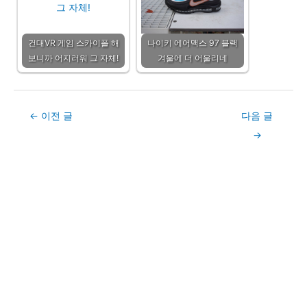
건대VR 게임 스카이폴 해
나이키 에어맥스 97 블랙
보니까 어지러워 그 자체!
겨울에 더 어울리네
Post
←
이전 글
다음 글
navigation
→