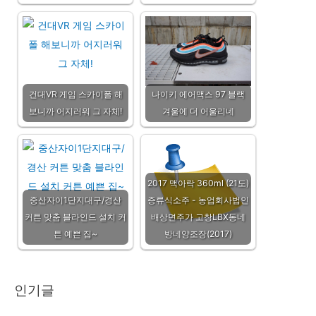
건대VR 게임 스카이폴 해
나이키 에어맥스 97 블랙
보니까 어지러워 그 자체!
겨울에 더 어울리네
2017 맥아락 360ml (21도)
중산자이1단지대구/경산
증류식소주 - 농업회사법인
커튼 맞춤 블라인드 설치 커
배상면주가 고창LBX동네
튼 예쁜 집~
방네양조장(2017)
인기글