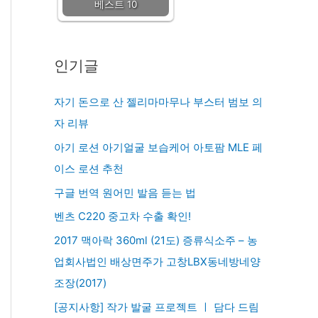
베스트 10
인기글
자기 돈으로 산 젤리마마무나 부스터 범보 의
자 리뷰
아기 로션 아기얼굴 보습케어 아토팜 MLE 페
이스 로션 추천
구글 번역 원어민 발음 듣는 법
벤츠 C220 중고차 수출 확인!
2017 맥아락 360ml (21도) 증류식소주 – 농
업회사법인 배상면주가 고창LBX동네방네양
조장(2017)
[공지사항] 작가 발굴 프로젝트 ㅣ 담다 드림