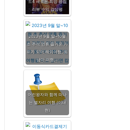
드4 새로운 희망 평점
리뷰 수익 감상평
2023년 9월 말~10월
초 추석 연휴 즐거운 가
위가 되어 해외여행, 동
남아 여행,…
어린왕자와 함께 떠나
는 별자리 여행 (이태
현)