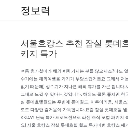
콘
정보력
텐
츠
로
건
서울호캉스 추천 잠실 롯데호
너
뛰
키지 특가
기
여름 휴가철이라 해외여행 가시는 분들 많으시죠?나도 얼
수기에는 해외여행을 가기가 부담스럽거든요.그래서 저는 
없기 때문에) 성수기가 지나면 해외 휴가를 가곤 합니다
그대로 느낄 수 있다는 것입니다. 해외도 물론 좋지만 한
실 롯데호텔월드는 주변에 롯데월드, 아쿠아리움, 서울스
로도 다양한 즐거움이 가득합니다.요즘 잠실 롯데호텔 월드
KKDAY 단독 특가 프로모션으로 라센 조식 포함 패키지
요! 서울 호캉스 잠실 롯데호텔 월드 특가이번 호캉스 패