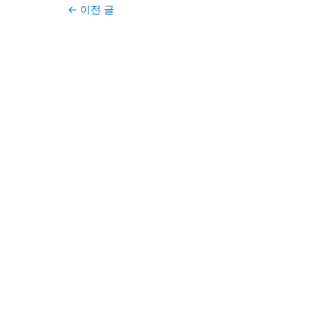
Post
←
이전 글
navigation