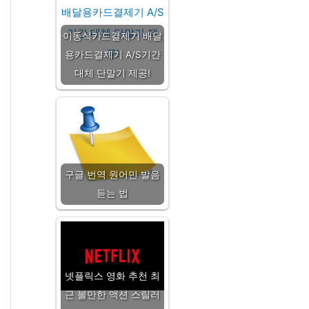
이동식카드결제기 배달
용카드결제기 A/S기간
대체 단말기 제공!
구글 번역 원어민 발음
듣는 법
넷플릭스 영화 추천 최
근 볼만한 액션 스릴러