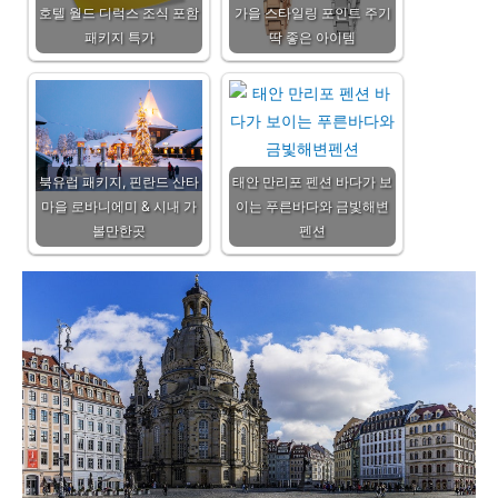
호텔 월드 디럭스 조식 포함
가을 스타일링 포인트 주기
패키지 특가
딱 좋은 아이템
북유럽 패키지, 핀란드 산타
태안 만리포 펜션 바다가 보
마을 로바니에미 & 시내 가
이는 푸른바다와 금빛해변
볼만한곳
펜션