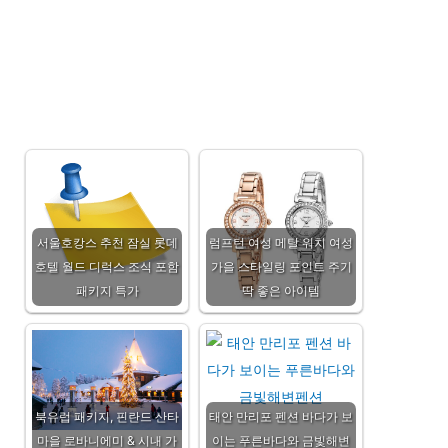
서울호캉스 추천 잠실 롯데
럼프턴 여성 메탈 워치 여성
호텔 월드 디럭스 조식 포함
가을 스타일링 포인트 주기
패키지 특가
딱 좋은 아이템
북유럽 패키지, 핀란드 산타
태안 만리포 펜션 바다가 보
마을 로바니에미 & 시내 가
이는 푸른바다와 금빛해변