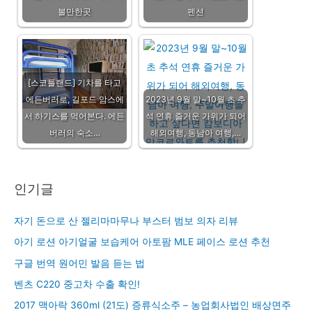
볼만한곳
펜션
[스코틀랜드] 기차를 타고
에든버러로, 길포드 암스에
2023년 9월 말~10월 초 추
서 하기스를 먹어본다. 에든
석 연휴 즐거운 가위가 되어
버러의 숙소…
해외여행, 동남아 여행,…
인기글
자기 돈으로 산 젤리마마무나 부스터 범보 의자 리뷰
아기 로션 아기얼굴 보습케어 아토팜 MLE 페이스 로션 추천
구글 번역 원어민 발음 듣는 법
벤츠 C220 중고차 수출 확인!
2017 맥아락 360ml (21도) 증류식소주 – 농업회사법인 배상면주