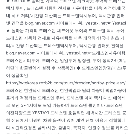
★ Yestaxi ★ 놀라운 가격의 드레스덴 체크아웃 투어와 드레스덴
택시 투어, 드레스덴 자동차 전세로 자유여행을 더욱 쾌적하게!국
내 최초 거리/시간당 계산되는 드레스덴택시투어, 택시관광 인터
넷 견적을 blog.naver.com 사이트에서 확…yestaxi.net★ Yestaxi
★ 놀라운 가격의 드레스덴 체크아웃 투어와 드레스덴 택시 투어,
드레스덴 자동차 전세로 자유여행을 더욱 쾌적하게!국내 최초 거
리/시간당 계산되는 드레스덴택시투어, 택시관광 인터넷 견적을
blog.naver.com 사이트에서 확…yestaxi.net☞드레스덴자유여행,
드레스덴시티투어, 드레스덴 일일투어 입장권, 투어 정직가! (메뉴
하단에 한글번역기 설정 후 상품확인) ◆ 드레스덴입장권/패스/투
어 상품확인
https://wtgkorea.rezb2b.com/tours/dresden/sortby-price-asc/
드레스덴 한인택시 드레스덴 한인픽업과 달리 차량이 픽업차량이
올까봐 걱정되는 드레스덴 우버, 드레스덴 마이 택시 대신 예약제
로 오전 3~4시에도 픽업 가능하며 드레스덴 콜밴이나 드레스덴
의전차량으로 YESTAXI 드레스덴 호텔픽업 새벽시간 드레스덴 공
항 샌딩에서 다양한 차량 옵션이 있어 개인·단체 이용에 적합합니
다.※ 견적요청은 날짜/시간, 출발지, 목적지, 인원수 정보를 카카오