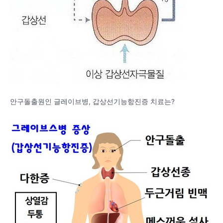
안구돌출원인 글레이브병, 갑상선기능항진증 치료는?