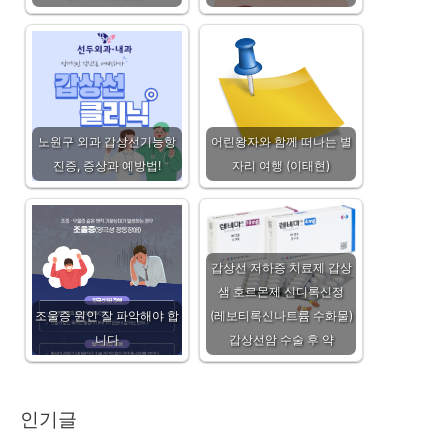
노원구 외과 갑상선기능항
어린왕자와 함께 떠나는 별
진증, 증상과 예방법!
자리 여행 (이태현)
갑상선 저하증 치료제 갑상
샘 호르몬제 신디록신정
조울증 원인 잘 파악해야 합
(레보티록신나트륨 수화물)
니다
갑상선암 수술 후 약
인기글