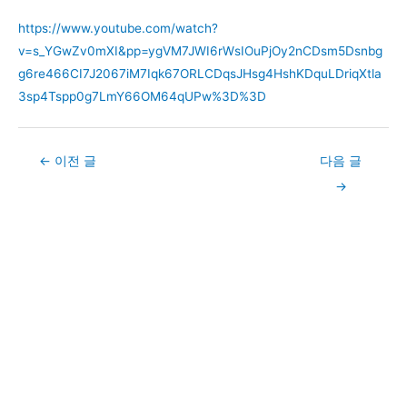
https://www.youtube.com/watch?
v=s_YGwZv0mXI&pp=ygVM7JWI6rWsIOuPjOy2nCDsm5Dsnbg
g6re466CI7J2067iM7Iqk67ORLCDqsJHsg4HshKDquLDriqXtla
3sp4Tspp0g7LmY66OM64qUPw%3D%3D
Post
←
이전 글
다음 글
navigation
→