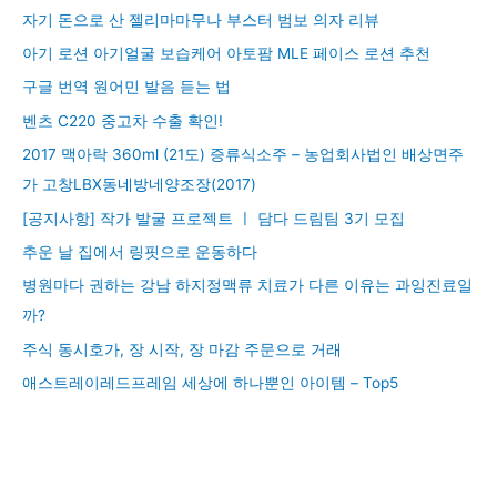
자기 돈으로 산 젤리마마무나 부스터 범보 의자 리뷰
아기 로션 아기얼굴 보습케어 아토팜 MLE 페이스 로션 추천
구글 번역 원어민 발음 듣는 법
벤츠 C220 중고차 수출 확인!
2017 맥아락 360ml (21도) 증류식소주 – 농업회사법인 배상면주
가 고창LBX동네방네양조장(2017)
[공지사항] 작가 발굴 프로젝트 ㅣ 담다 드림팀 3기 모집
추운 날 집에서 링핏으로 운동하다
병원마다 권하는 강남 하지정맥류 치료가 다른 이유는 과잉진료일
까?
주식 동시호가, 장 시작, 장 마감 주문으로 거래
애스트레이레드프레임 세상에 하나뿐인 아이템 – Top5