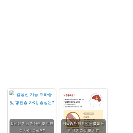
갑상선 기능 저하증 및 항진
뇌졸중과 뇌경색 뇌출혈 원
증 차이, 증상은?
인 초기증상 및 치료