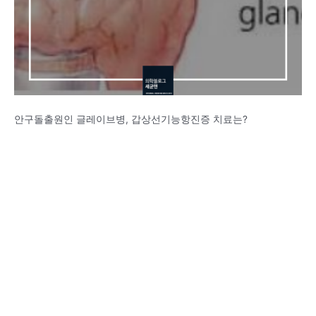
안구돌출원인 글레이브병, 갑상선기능항진증 치료는?