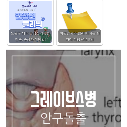
노원구 외과 갑상선기능항
어린왕자와 함께 떠나는 별
진증, 증상과 예방법!
자리 여행 (이태현)