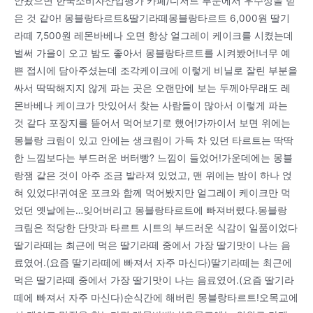
안왔으면 한국소비자산업평가 카페/디저트 부문에서 우수상을 받
은 것 같아! 몽블랑타르트&딸기라떼몽블랑타르트 6,000원 딸기
라떼 7,500원 레몬바베나 오면 항상 얼그레이 케이크를 시켰는데
벌써 가을이 오고 밤도 좋아서 몽블랑타르트를 시켜봤어!너무 예
쁜 접시에 담아주셨는데 조각케이크에 이렇게 비닐로 잘린 부분을
싸서 딱딱해지지 않게 파는 곳은 오랜만에 보는 두께아무래도 레
몬바베나 케이크가 맛있어서 찾는 사람들이 많아서 이렇게 파는
것 같다 포장지를 뜯어서 먹어보기로 했어!가까이서 보면 위에는
몽블랑 크림이 있고 안에는 생크림이 가득 차 있던 타르트는 딱딱
한 느낌보다는 부드러운 버터빵? 느낌이 들었어!가운데에는 몽블
랑잼 같은 것이 아주 조금 발라져 있었고, 맨 위에는 밤이 하나 얹
혀 있었다!귀여운 포크와 함께 먹어봤지만 얼그레이 케이크만 먹
었던 옛날에는…잊어버리고 몽블랑타르트에 빠져버렸다.몽블랑
크림은 적당한 단맛과 타르트 시트의 부드러운 식감이 일품이었다
딸기라떼는 최근에 먹은 딸기라떼 중에서 가장 딸기맛이 나는 음
료였어.(요즘 딸기라떼에 빠져서 자주 마신다)딸기라떼는 최근에
먹은 딸기라떼 중에서 가장 딸기맛이 나는 음료였어.(요즘 딸기라
떼에 빠져서 자주 마신다)순식간에 해버린 몽블랑타르트!오목교에