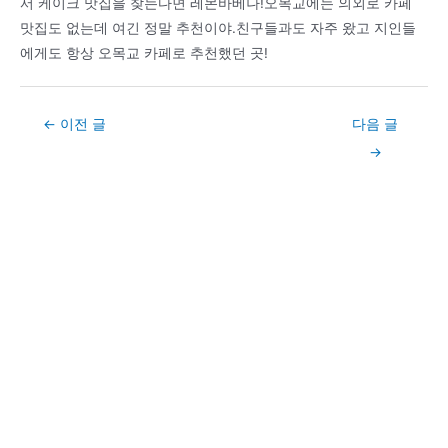
서 케이크 맛집을 찾는다면 레몬바베나!오목교에는 의외로 카페
맛집도 없는데 여긴 정말 추천이야.친구들과도 자주 왔고 지인들
에게도 항상 오목교 카페로 추천했던 곳!
Post
←
이전 글
다음 글
navigation
→