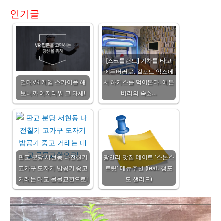
인기글
[스코틀랜드] 기차를 타고
에든버러로, 길포드 암스에
건대VR 게임 스카이폴 해
서 하기스를 먹어본다. 에든
보니까 어지러워 그 자체!
버러의 숙소…
판교 분당 서현동 나전칠기
광안리 맛집 데이트 '스톤스
고가구 도자기 밥공기 중고
트릿' 메뉴추천 (feat. 청포
거래는 대교 물물교환으로!
도 샐러드)