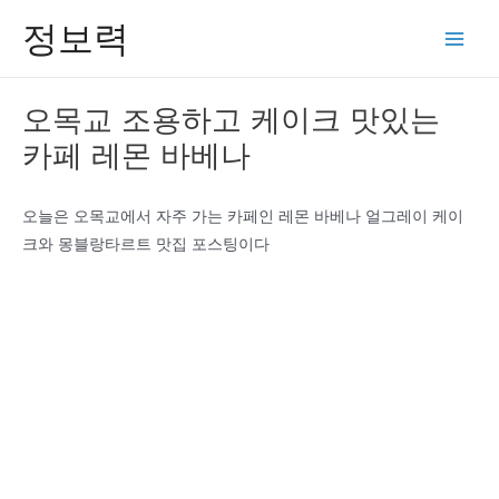
콘
정보력
텐
Main
츠
Men
로
오목교 조용하고 케이크 맛있는
건
카페 레몬 바베나
너
뛰
기
오늘은 오목교에서 자주 가는 카페인 레몬 바베나 얼그레이 케이
크와 몽블랑타르트 맛집 포스팅이다