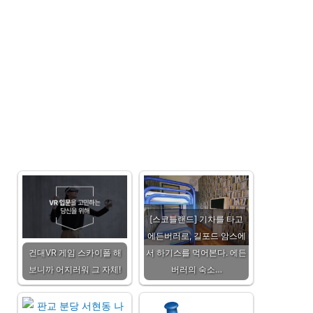
[스코틀랜드] 기차를 타고
에든버러로, 길포드 암스에
건대VR 게임 스카이폴 해
서 하기스를 먹어본다. 에든
보니까 어지러워 그 자체!
버러의 숙소…