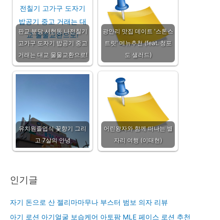
판교 분당 서현동 나전칠기
광안리 맛집 데이트 '스톤스
고가구 도자기 밥공기 중고
트릿' 메뉴추천 (feat. 청포
거래는 대교 물물교환으로!
도 샐러드)
유치원졸업식 꽃향기 그리
어린왕자와 함께 떠나는 별
고 7살의 안녕
자리 여행 (이태현)
인기글
자기 돈으로 산 젤리마마무나 부스터 범보 의자 리뷰
아기 로션 아기얼굴 보습케어 아토팜 MLE 페이스 로션 추천