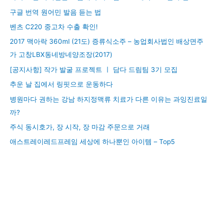
구글 번역 원어민 발음 듣는 법
벤츠 C220 중고차 수출 확인!
2017 맥아락 360ml (21도) 증류식소주 – 농업회사법인 배상면주
가 고창LBX동네방네양조장(2017)
[공지사항] 작가 발굴 프로젝트 ㅣ 담다 드림팀 3기 모집
추운 날 집에서 링핏으로 운동하다
병원마다 권하는 강남 하지정맥류 치료가 다른 이유는 과잉진료일
까?
주식 동시호가, 장 시작, 장 마감 주문으로 거래
애스트레이레드프레임 세상에 하나뿐인 아이템 – Top5