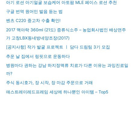
아기 로션 아기얼굴 보습케어 아토팜 MLE 페이스 로션 추천
구글 번역 원어민 발음 듣는 법
벤츠 C220 중고차 수출 확인!
2017 맥아락 360ml (21도) 증류식소주 – 농업회사법인 배상면주
가 고창LBX동네방네양조장(2017)
[공지사항] 작가 발굴 프로젝트 ㅣ 담다 드림팀 3기 모집
추운 날 집에서 링핏으로 운동하다
병원마다 권하는 강남 하지정맥류 치료가 다른 이유는 과잉진료일
까?
주식 동시호가, 장 시작, 장 마감 주문으로 거래
애스트레이레드프레임 세상에 하나뿐인 아이템 – Top5