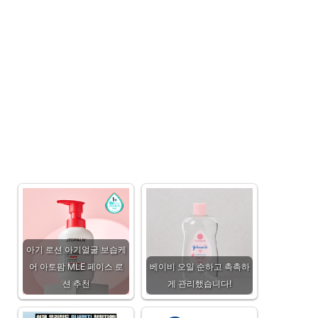
아기 로션 아기얼굴 보습케
어 아토팜 MLE 페이스 로
베이비 오일 순하고 촉촉하
션 추천
게 관리했습니다!