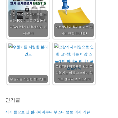
가성비/공기청정기 추천 리
뷰만 100번 보고 렌탈한 리
뷰(담배연기 대형제습기 해
어린왕자와 함께 떠나는 별
파필터)
자리 여행 (이태현)
코감기나 비염으로 인한 코
막힘에는 비강 스프레이 화
수원커튼 저렴한 블라인드
이트 벤나자르 스프레이
인기글
자기 돈으로 산 젤리마마무나 부스터 범보 의자 리뷰