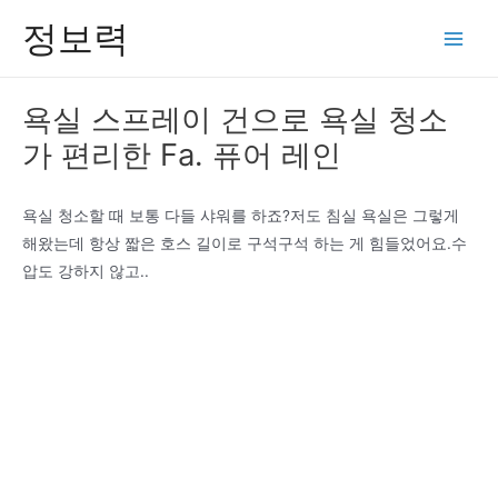
콘
정보력
텐
Main
츠
Men
로
욕실 스프레이 건으로 욕실 청소
건
가 편리한 Fa. 퓨어 레인
너
뛰
기
욕실 청소할 때 보통 다들 샤워를 하죠?저도 침실 욕실은 그렇게
해왔는데 항상 짧은 호스 길이로 구석구석 하는 게 힘들었어요.수
압도 강하지 않고..