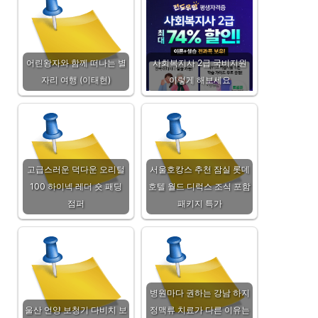
어린왕자와 함께 떠나는 별
사회복지사 2급 국비지원
자리 여행 (이태현)
이렇게 해보세요
고급스러운 덕다운 오리털
서울호캉스 추천 잠실 롯데
100 하이넥 레더 숏 패딩
호텔 월드 디럭스 조식 포함
점퍼
패키지 특가
병원마다 권하는 강남 하지
울산 언양 보청기 다비치 보
정맥류 치료가 다른 이유는