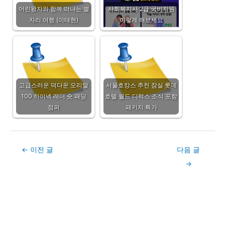
어린왕자와 함께 떠나는 별
사회복지사 2급 국비지원
자리 여행 (이태현)
이렇게 해보세요
고급스러운 덕다운 오리털
서울호캉스 추천 잠실 롯데
100 하이넥 레더 숏 패딩
호텔 월드 디럭스 조식 포함
점퍼
패키지 특가
Post
←
이전 글
다음 글
navigation
→