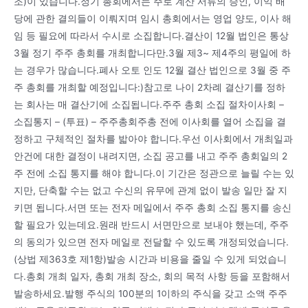
조)이 있습니다.정기 총회에서는 주로 계산 서류의 승인, 이익 배
당에 관한 결의들이 이뤄지며 임시 총회에서는 영업 양도, 이사 해
임 등 필요에 따라서 수시로 소집합니다.결산이 12월 법인은 통상
3월 정기 주주 총회를 개최합니다만.3월 제3~ 제4주의 평일에 하
는 경우가 많습니다.폐사 오토 인도 12월 결산 법인으로 3월 중 주
주 총회를 개최할 예정입니다:)참고로 나이 2차례 결산기를 정하
는 회사는 매 결산기에 소집됩니다.주주 총회 소집 절차이사회 –
소집통지 – (투표) – 주주총회주총 전에 이사회를 열어 소집을 결
정하고 구체적인 절차를 밟아야 합니다.우선 이사회에서 개최일과
안건에 대한 결정이 내려지면, 소집 공고를 내고 주주 총회일의 2
주 전에 소집 통지를 해야 합니다.이 기간은 정관으로 늘릴 수는 있
지만, 단축할 수는 없고 수신의 유무에 관계 없이 발송 일만 잘 지
키면 됩니다.서면 또는 전자 메일에서 주주 총회 소집 통지를 송신
할 필요가 있는데요.원래 반드시 서면만으로 보내야 했는데, 주주
의 동의가 있으면 전자 메일로 전달할 수 있도록 개정되었습니다.
(상법 제363호 제1항)발송 시간과 비용을 줄일 수 있게 되었습니
다.총회 개최 일자, 총회 개최 장소, 회의 목적 사항 등을 포함해서
발송하세요.발행 주식의 100분의 1이하의 주식을 갖고 소액 주주