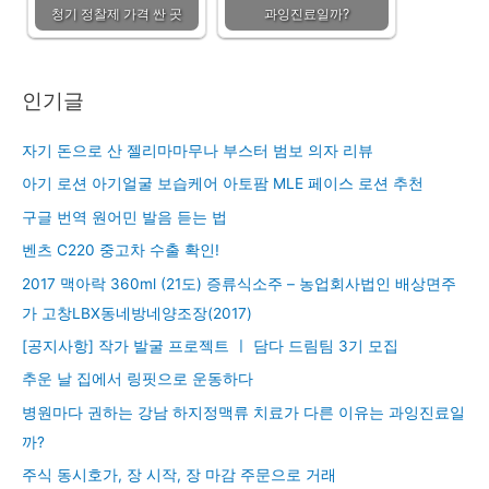
청기 정찰제 가격 싼 곳
과잉진료일까?
인기글
자기 돈으로 산 젤리마마무나 부스터 범보 의자 리뷰
아기 로션 아기얼굴 보습케어 아토팜 MLE 페이스 로션 추천
구글 번역 원어민 발음 듣는 법
벤츠 C220 중고차 수출 확인!
2017 맥아락 360ml (21도) 증류식소주 – 농업회사법인 배상면주
가 고창LBX동네방네양조장(2017)
[공지사항] 작가 발굴 프로젝트 ㅣ 담다 드림팀 3기 모집
추운 날 집에서 링핏으로 운동하다
병원마다 권하는 강남 하지정맥류 치료가 다른 이유는 과잉진료일
까?
주식 동시호가, 장 시작, 장 마감 주문으로 거래