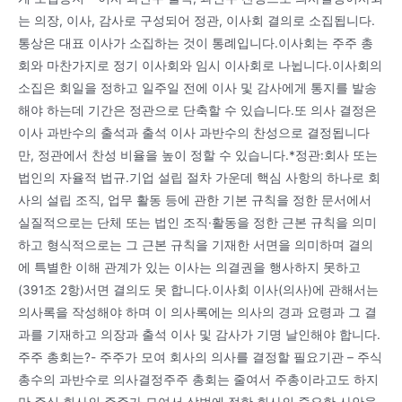
는 의장, 이사, 감사로 구성되어 정관, 이사회 결의로 소집됩니다.
통상은 대표 이사가 소집하는 것이 통례입니다.이사회는 주주 총
회와 마찬가지로 정기 이사회와 임시 이사회로 나뉩니다.이사회의
소집은 회일을 정하고 일주일 전에 이사 및 감사에게 통지를 발송
해야 하는데 기간은 정관으로 단축할 수 있습니다.또 의사 결정은
이사 과반수의 출석과 출석 이사 과반수의 찬성으로 결정됩니다
만, 정관에서 찬성 비율을 높이 정할 수 있습니다.*정관:회사 또는
법인의 자율적 법규.기업 설립 절차 가운데 핵심 사항의 하나로 회
사의 설립 조직, 업무 활동 등에 관한 기본 규칙을 정한 문서에서
실질적으로는 단체 또는 법인 조직·활동을 정한 근본 규칙을 의미
하고 형식적으로는 그 근본 규칙을 기재한 서면을 의미하며 결의
에 특별한 이해 관계가 있는 이사는 의결권을 행사하지 못하고
(391조 2항)서면 결의도 못 합니다.이사회 이사(의사)에 관해서는
의사록을 작성해야 하며 이 의사록에는 의사의 경과 요령과 그 결
과를 기재하고 의장과 출석 이사 및 감사가 기명 날인해야 합니다.
주주 총회는?- 주주가 모여 회사의 의사를 결정할 필요기관 – 주식
총수의 과반수로 의사결정주주 총회는 줄여서 주총이라고도 하지
만.주식 회사의 주주가 모여서 상법에 정한 회사의 중요한 사안을