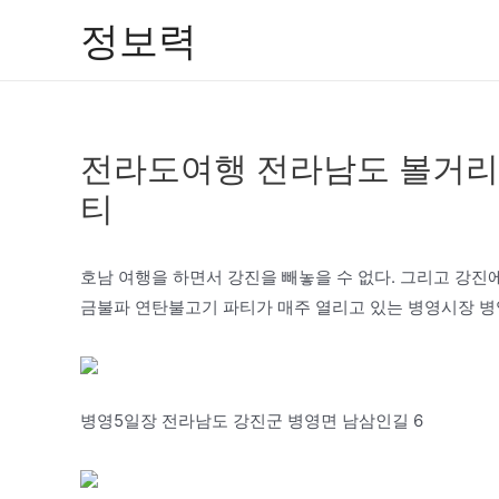
콘
정보력
텐
츠
로
건
전라도여행 전라남도 볼거리
너
뛰
티
기
호남 여행을 하면서 강진을 빼놓을 수 없다. 그리고 강진
금불파 연탄불고기 파티가 매주 열리고 있는 병영시장 병
병영5일장 전라남도 강진군 병영면 남삼인길 6