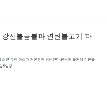
 강진불금불파 연탄불고기 파
에 최근 핫한 장소가 거론되어 방문했다.전남의 볼거리 강진불
영5일장.