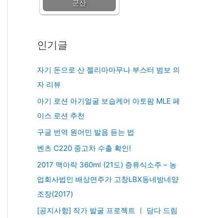
군산
인기글
자기 돈으로 산 젤리마마무나 부스터 범보 의
자 리뷰
아기 로션 아기얼굴 보습케어 아토팜 MLE 페
이스 로션 추천
구글 번역 원어민 발음 듣는 법
벤츠 C220 중고차 수출 확인!
2017 맥아락 360ml (21도) 증류식소주 – 농
업회사법인 배상면주가 고창LBX동네방네양
조장(2017)
[공지사항] 작가 발굴 프로젝트 ㅣ 담다 드림