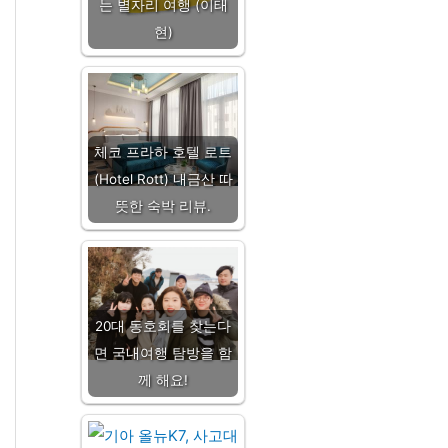
는 별자리 여행 (이태
현)
체코 프라하 호텔 로트
(Hotel Rott) 내금산 따
뜻한 숙박 리뷰.
20대 동호회를 찾는다
면 국내여행 탐방을 함
께 해요!