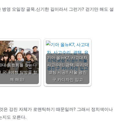
 병영 오일장 골목.신기한 길이라서 그런가? 걷기만 해도 설
기아 올뉴K7, 사고대차,
20대 동호회를 찾는다
사고수리, 광택, 유리막
면 국내여행 탐방을 함
코팅 시공!! 서울 광진
께 해요!
구 카디자인 입고
 것은 강진 자체가 로맨틱하기 때문일까? 그래서 정치색이나
는지도 모른다.