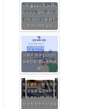
기아 올뉴K7, 사고대차,
사고수리, 광택, 유리막
코팅 시공!! 서울 광진
구 카디자인 입고
노원구 외과 갑상선기
능항진증, 증상과 예방
법!
전남 광주 신발 수선 구
두 운동화 밑창보강 비
브람 목포 나주 여수 광
양 순천 전주 익산 정읍