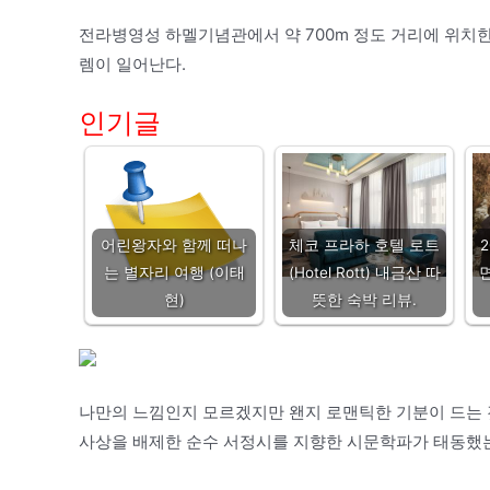
전라병영성 하멜기념관에서 약 700m 정도 거리에 위치한
렘이 일어난다.
인기글
어린왕자와 함께 떠나
체코 프라하 호텔 로트
는 별자리 여행 (이태
(Hotel Rott) 내금산 따
현)
뜻한 숙박 리뷰.
나만의 느낌인지 모르겠지만 왠지 로맨틱한 기분이 드는
사상을 배제한 순수 서정시를 지향한 시문학파가 태동했