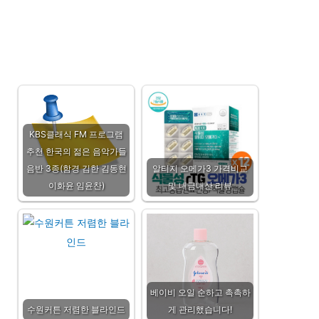
KBS클래식 FM 프로그램
추천 한국의 젊은 음악가들
음반 3종(함경 김한 김동현
알티지 오메가3 가격비교
이화윤 임윤찬)
및 내금내산 리뷰
베이비 오일 순하고 촉촉하
수원커튼 저렴한 블라인드
게 관리했습니다!