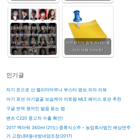
[오사카여행]내가 좋아하는
맛집 리스트 551 봉래, 오사
카 남만정, 쿠시카츠, 낙지
어린왕자와 함께 떠나는 별
매실
자리 여행 (이태현)
인기글
자기 돈으로 산 젤리마마무나 부스터 범보 의자 리뷰
아기 로션 아기얼굴 보습케어 아토팜 MLE 페이스 로션 추천
구글 번역 원어민 발음 듣는 법
벤츠 C220 중고차 수출 확인!
2017 맥아락 360ml (21도) 증류식소주 – 농업회사법인 배상면주
가 고창LBX동네방네양조장(2017)