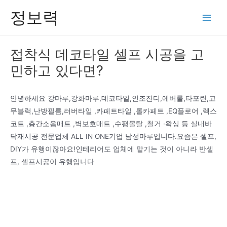
콘
정보력
텐
Main
츠
Men
로
접착식 데코타일 셀프 시공을 고
건
민하고 있다면?
너
뛰
기
안녕하세요 강마루,강화마루,데코타일,인조잔디,에버롤,타포린,고
무블럭,난방필름,러버타일 ,카페트타일 ,롤카페트 ,EQ플로어 ,렉스
코트 ,층간소음매트 ,벽보호매트 ,수평몰탈 ,철거 ·왁싱 등 실내바
닥재시공 전문업체 ALL IN ONE기업 남성마루입니다.요즘은 셀프,
DIY가 유행이잖아요!인테리어도 업체에 맡기는 것이 아니라 반셀
프, 셀프시공이 유행입니다