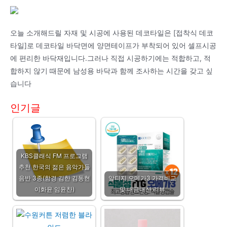
오늘 소개해드릴 자재 및 시공에 사용된 데코타일은 [접착식 데코
타일]로 데코타일 바닥면에 양면테이프가 부착되어 있어 셀프시공
에 편리한 바닥재입니다.그러나 직접 시공하기에는 적합하고, 적
합하지 않기 때문에 남성용 바닥과 함께 조사하는 시간을 갖고 싶
습니다
인기글
KBS클래식 FM 프로그램
추천 한국의 젊은 음악가들
음반 3종(함경 김한 김동현
알티지 오메가3 가격비교
이화윤 임윤찬)
및 내금내산 리뷰