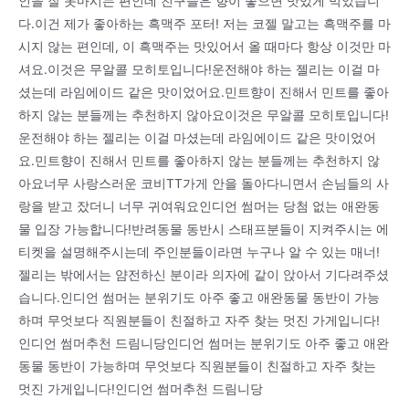
인을 잘 못마시는 편인데 친구들은 향이 좋으면 맛있게 먹었습니
다.이건 제가 좋아하는 흑맥주 포터! 저는 코젤 말고는 흑맥주를 마
시지 않는 편인데, 이 흑맥주는 맛있어서 올 때마다 항상 이것만 마
셔요.이것은 무알콜 모히토입니다!운전해야 하는 젤리는 이걸 마
셨는데 라임에이드 같은 맛이었어요.민트향이 진해서 민트를 좋아
하지 않는 분들께는 추천하지 않아요이것은 무알콜 모히토입니다!
운전해야 하는 젤리는 이걸 마셨는데 라임에이드 같은 맛이었어
요.민트향이 진해서 민트를 좋아하지 않는 분들께는 추천하지 않
아요너무 사랑스러운 코비TT가게 안을 돌아다니면서 손님들의 사
랑을 받고 잤더니 너무 귀여워요인디언 썸머는 당첨 없는 애완동
물 입장 가능합니다!반려동물 동반시 스태프분들이 지켜주시는 에
티켓을 설명해주시는데 주인분들이라면 누구나 알 수 있는 매너!
젤리는 밖에서는 얌전하신 분이라 의자에 같이 앉아서 기다려주셨
습니다.인디언 썸머는 분위기도 아주 좋고 애완동물 동반이 가능
하며 무엇보다 직원분들이 친절하고 자주 찾는 멋진 가게입니다!
인디언 썸머추천 드림니당인디언 썸머는 분위기도 아주 좋고 애완
동물 동반이 가능하며 무엇보다 직원분들이 친절하고 자주 찾는
멋진 가게입니다!인디언 썸머추천 드림니당