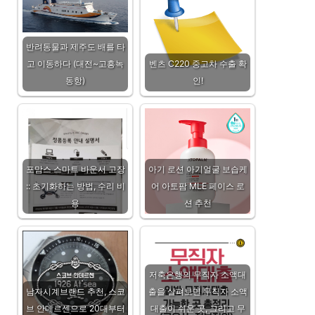
반려동물과 제주도 배를 타
고 이동하다 (대전~고흥녹
벤츠 C220 중고차 수출 확
동항)
인!
포맘스 스마트 바운서 고장
아기 로션 아기얼굴 보습케
:: 초기화하는 방법, 수리 비
어 아토팜 MLE 페이스 로
용
션 추천
저축은행의 무직자 소액대
남자시계브랜드 추천, 스코
출을 살펴보면 무직자 소액
브 안데르센으로 20대부터
대출이 쉬운 곳, 그리고 무