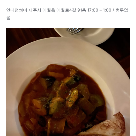
인디언썸머 제주시 애월읍 애월로4길 91층 17:00 – 1:00 / 휴무없
음