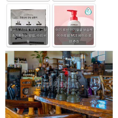
포맘스 스마트 바운서 고장
아기 로션 아기얼굴 보습케
:: 초기화하는 방법, 수리 비
어 아토팜 MLE 페이스 로
용
션 추천