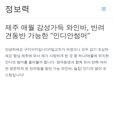
콘
정보력
텐
Main
츠
Men
로
제주 애월 감성가득 와인바, 반려
건
견동반 가능한 “인디안썸머”
너
뛰
기
안녕하세요 구미아미입니다!!일교차가 커졌으니 모두 감기 조심하
세요 항상 제주에 와서 제가 사랑하게 된 곳 중 하나!애월에 위치한
인디언 썸머를 올려볼까 합니다. 영여동생과 함께 와서 반해 여러
번 방문하게 된 반려동물 동반 가능 와인바, 술집! 인디언 썸머 포
스팅입니다!