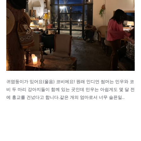
귀염둥이가 있어요(울음) 코비에요! 원래 인디언 썸머는 민우와 코
비 두 마리 강아지들이 함께 있는 곳인데 민우는 아쉽게도 몇 달 전
에 홍교를 건넜다고 합니다.같은 개의 엄마로서 너무 슬픈일..