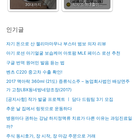
30대까지
직자 소액대출이…
인기글
자기 돈으로 산 젤리마마무나 부스터 범보 의자 리뷰
아기 로션 아기얼굴 보습케어 아토팜 MLE 페이스 로션 추천
구글 번역 원어민 발음 듣는 법
벤츠 C220 중고차 수출 확인!
2017 맥아락 360ml (21도) 증류식소주 – 농업회사법인 배상면주
가 고창LBX동네방네양조장(2017)
[공지사항] 작가 발굴 프로젝트 ㅣ 담다 드림팀 3기 모집
추운 날 집에서 링핏으로 운동하다
병원마다 권하는 강남 하지정맥류 치료가 다른 이유는 과잉진료일
까?
주식 동시호가, 장 시작, 장 마감 주문으로 거래