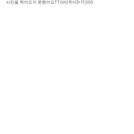
사진을 찍어오지 못했어요TT라따뚜이▷17,000