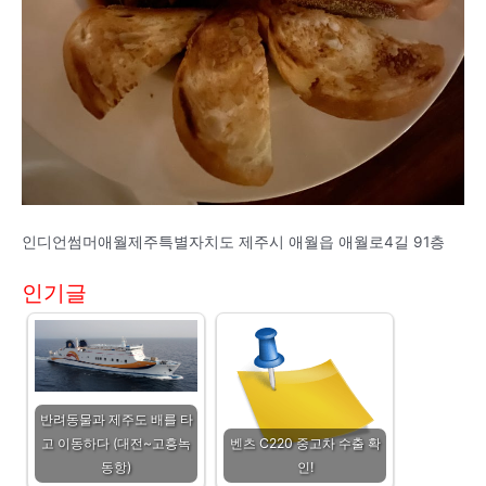
인디언썸머애월제주특별자치도 제주시 애월읍 애월로4길 91층
인기글
반려동물과 제주도 배를 타
고 이동하다 (대전~고흥녹
벤츠 C220 중고차 수출 확
동항)
인!