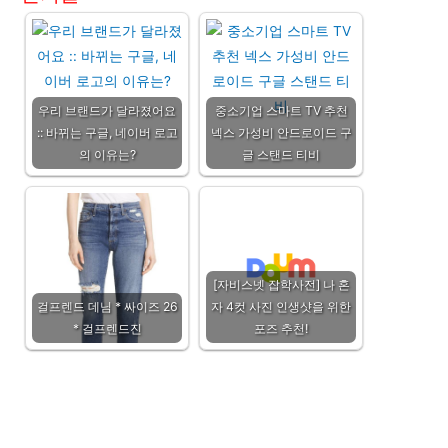
우리 브랜드가 달라졌어요
중소기업 스마트 TV 추천
:: 바뀌는 구글, 네이버 로고
넥스 가성비 안드로이드 구
의 이유는?
글 스탠드 티비
[자비스넷 잡학사전] 나 혼
걸프렌드 데님 * 싸이즈 26
자 4컷 사진 인생샷을 위한
* 걸프렌드진
포즈 추천!