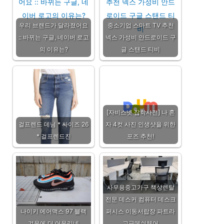
우리 브랜드가 달라졌어요
중소기업 스마트 TV 추천
:: 바뀌는 구글, 네이버 로고
넥스 가성비 안드로이드 구
의 이유는?
글 스탠드 티비
[자비스넷 잡학사전] 나 혼
걸프렌드 데님 * 싸이즈 26
자 4컷 사진 인생샷을 위한
* 걸프렌드진
포즈 추천!
사무용중고가구 책상렌탈
전문 데스커 컴퓨터 데스크
나이키 에어맥스 97 블랙
퍼시스 이동서랍장 파트라
겨울에 더 어울리네
고급메쉬체어