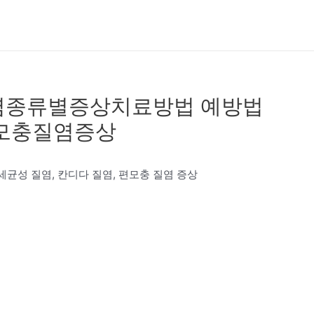
염종류별증상치료방법 예방법
편모충질염증상
 세균성 질염, 칸디다 질염, 편모충 질염 증상