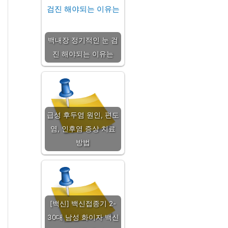
백내장 정기적인 눈 검
진 해야되는 이유는
급성 후두염 원인, 편도
염, 인후염 증상 치료
방법
[백신] 백신접종기 2-
30대 남성 화이자 백신