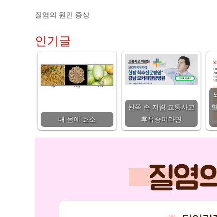
질염의 원인 증상
인기글
왼쪽 손 저림 교통사고
혈
내 몸에 효소
후유증이라면