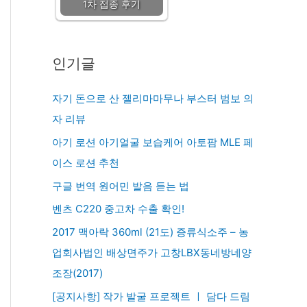
1차 접종 후기
인기글
자기 돈으로 산 젤리마마무나 부스터 범보 의
자 리뷰
아기 로션 아기얼굴 보습케어 아토팜 MLE 페
이스 로션 추천
구글 번역 원어민 발음 듣는 법
벤츠 C220 중고차 수출 확인!
2017 맥아락 360ml (21도) 증류식소주 – 농
업회사법인 배상면주가 고창LBX동네방네양
조장(2017)
[공지사항] 작가 발굴 프로젝트 ㅣ 담다 드림