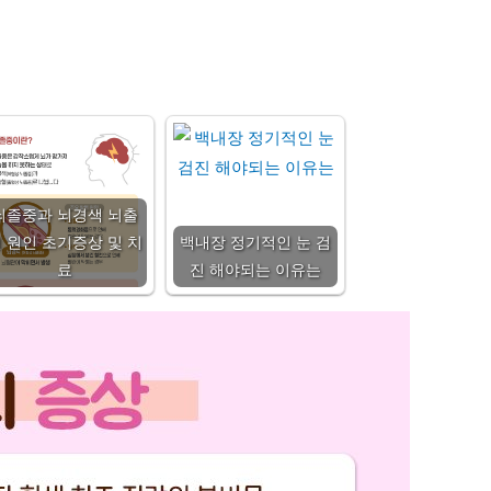
뇌졸중과 뇌경색 뇌출
 원인 초기증상 및 치
백내장 정기적인 눈 검
료
진 해야되는 이유는