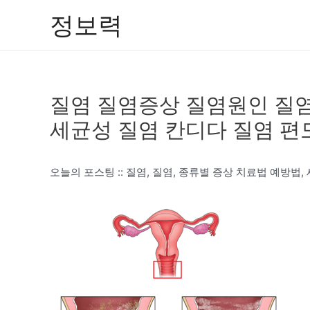
콘
정보력
텐
츠
로
건
질염 질염증상 질염원인 질
너
뛰
세균성 질염 칸디다 질염 
기
오늘의 포스팅 :: 질염, 질염, 종류별 증상 치료법 예방법,