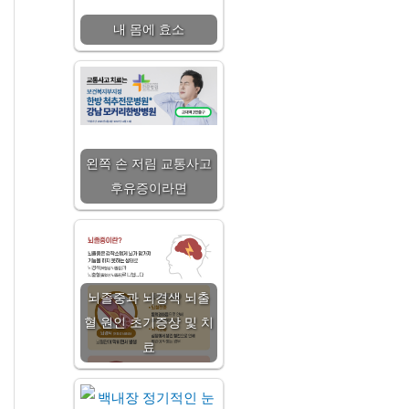
내 몸에 효소
왼쪽 손 저림 교통사고
후유증이라면
뇌졸중과 뇌경색 뇌출
혈 원인 초기증상 및 치
료