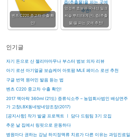
엉겅퀴 효능과 국내산 밀크
벤츠 C220 중고차 수출 확
씨슬 뿌리(대계근), 즙(추출
인!
물)을 파는 곳에 추천!
인기글
자기 돈으로 산 젤리마마무나 부스터 범보 의자 리뷰
아기 로션 아기얼굴 보습케어 아토팜 MLE 페이스 로션 추천
구글 번역 원어민 발음 듣는 법
벤츠 C220 중고차 수출 확인!
2017 맥아락 360ml (21도) 증류식소주 – 농업회사법인 배상면주
가 고창LBX동네방네양조장(2017)
[공지사항] 작가 발굴 프로젝트 ㅣ 담다 드림팀 3기 모집
추운 날 집에서 링핏으로 운동하다
병원마다 권하는 강남 하지정맥류 치료가 다른 이유는 과잉진료일