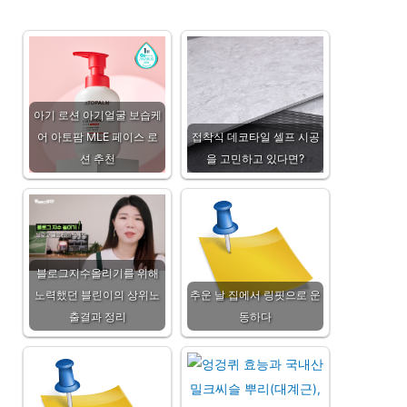
아기 로션 아기얼굴 보습케
어 아토팜 MLE 페이스 로
접착식 데코타일 셀프 시공
션 추천
을 고민하고 있다면?
블로그지수올리기를 위해
노력했던 블린이의 상위노
추운 날 집에서 링핏으로 운
출결과 정리
동하다