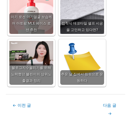
아기 로션 아기얼굴 보습케
어 아토팜 MLE 페이스 로
접착식 데코타일 셀프 시공
션 추천
을 고민하고 있다면?
블로그지수올리기를 위해
노력했던 블린이의 상위노
추운 날 집에서 링핏으로 운
출결과 정리
동하다
Post
←
이전 글
다음 글
navigation
→