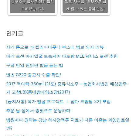
청구소송 절차 간단히 알려
드 및 사용법 : 초보자도 쉽
드리겠습니다.
게 할 수 있는 음악 편집!
인기글
자기 돈으로 산 젤리마마무나 부스터 범보 의자 리뷰
아기 로션 아기얼굴 보습케어 아토팜 MLE 페이스 로션 추천
구글 번역 원어민 발음 듣는 법
벤츠 C220 중고차 수출 확인!
2017 맥아락 360ml (21도) 증류식소주 – 농업회사법인 배상면주
가 고창LBX동네방네양조장(2017)
[공지사항] 작가 발굴 프로젝트 ㅣ 담다 드림팀 3기 모집
추운 날 집에서 링핏으로 운동하다
병원마다 권하는 강남 하지정맥류 치료가 다른 이유는 과잉진료일
까?