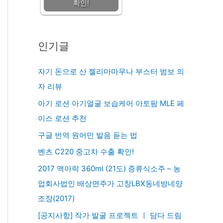
확인!
인기글
자기 돈으로 산 젤리마마무나 부스터 범보 의
자 리뷰
아기 로션 아기얼굴 보습케어 아토팜 MLE 페
이스 로션 추천
구글 번역 원어민 발음 듣는 법
벤츠 C220 중고차 수출 확인!
2017 맥아락 360ml (21도) 증류식소주 – 농
업회사법인 배상면주가 고창LBX동네방네양
조장(2017)
[공지사항] 작가 발굴 프로젝트 ㅣ 담다 드림