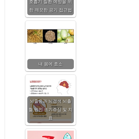
호흡기 질환 예방을 위
한 깨끗한 공기 접근법
내 몸에 효소
뇌졸중과 뇌경색 뇌출
혈 원인 초기증상 및 치
료