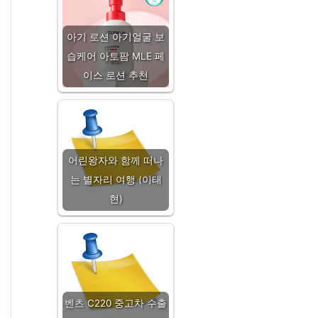
아기 로션 아기얼굴 보
습케어 아토팜 MLE 페
이스 로션 추천
어린왕자와 함께 떠나
는 별자리 여행 (이태
현)
벤츠 C220 중고차 수출