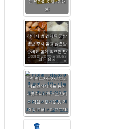
는 별자리 여행 (이태
현)
강아지 밤 견과류 군밤
생밤 주지 말고 삶은밤
주세요 함께 먹으면 안
되는 음식
다이렉트자동차보험료
비교견적사이트 통해
자동차다이렉트보험비
교 핵심보장내용 및 가
격 비교해보고 고르기