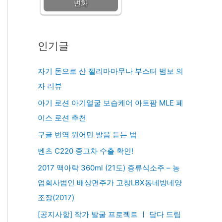
변화
인기글
자기 돈으로 산 젤리마마무나 부스터 범보 의
자 리뷰
아기 로션 아기얼굴 보습케어 아토팜 MLE 페
이스 로션 추천
구글 번역 원어민 발음 듣는 법
벤츠 C220 중고차 수출 확인!
2017 맥아락 360ml (21도) 증류식소주 – 농
업회사법인 배상면주가 고창LBX동네방네양
조장(2017)
[공지사항] 작가 발굴 프로젝트 ㅣ 담다 드림