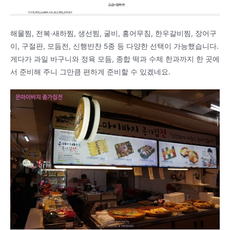
해물찜, 전복·새하찜, 생선찜, 굴비, 홍어무침, 한우갈비찜, 장어구
이, 구절판, 모듬전, 신행반찬 5종 등 다양한 선택이 가능했습니다.
게다가 과일 바구니와 정육 모듬, 종합 떡과 수제 한과까지 한 곳에
서 준비해 주니 그만큼 편하게 준비할 수 있겠네요.