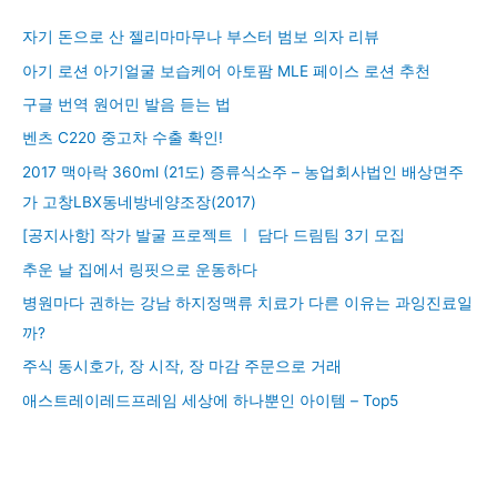
자기 돈으로 산 젤리마마무나 부스터 범보 의자 리뷰
아기 로션 아기얼굴 보습케어 아토팜 MLE 페이스 로션 추천
구글 번역 원어민 발음 듣는 법
벤츠 C220 중고차 수출 확인!
2017 맥아락 360ml (21도) 증류식소주 – 농업회사법인 배상면주
가 고창LBX동네방네양조장(2017)
[공지사항] 작가 발굴 프로젝트 ㅣ 담다 드림팀 3기 모집
추운 날 집에서 링핏으로 운동하다
병원마다 권하는 강남 하지정맥류 치료가 다른 이유는 과잉진료일
까?
주식 동시호가, 장 시작, 장 마감 주문으로 거래
애스트레이레드프레임 세상에 하나뿐인 아이템 – Top5