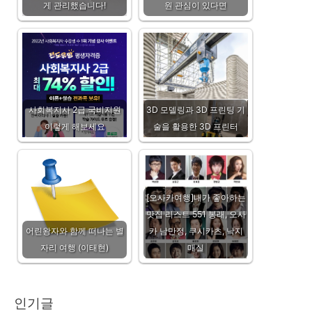
게 관리했습니다!
원 관심이 있다면
사회복지사 2급 국비지원
3D 모델링과 3D 프린팅 기
이렇게 해보세요
술을 활용한 3D 프린터
[오사카여행]내가 좋아하는
맛집 리스트 551 봉래, 오사
어린왕자와 함께 떠나는 별
카 남만정, 쿠시카츠, 낙지
자리 여행 (이태현)
매실
인기글