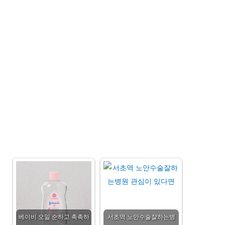
베이비 오일 순하고 촉촉하
서초역 노안수술잘하는병