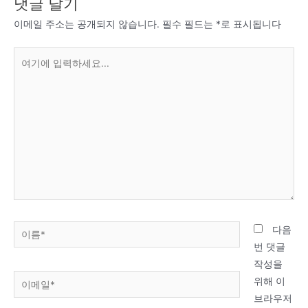
댓글 달기
이메일 주소는 공개되지 않습니다.
필수 필드는
*
로 표시됩니다
여
기
에
입
력
하
세
요...
이
다음
름
번 댓글
*
작성을
이
위해 이
메
브라우저