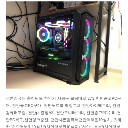
샤론컴퓨터 충청남도 천안시 서북구 불당대로 273 천안중고PC구
매, 천안중고PC구매, 천안노트북 액정교체 천안아이맥수리, 천안
컴퓨터조립, 천안pc출장AS, 천안모니터수리, 천안중고PC수리,천
안PC복구,천안잉크충전, 천안샤론컴퓨터천안맥북윈10설치, 초계
함 ‘천안맥북윈10설치'(천안맥북윈10설치) ‘천안노트북'(천안맥북