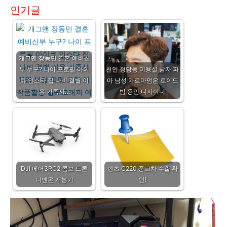
인기글
개그맨 장동민 결혼 예비신
부 누구? 나이 프로필 아이
천안 청당동 미용실 남자 파
큐 인스타 집 나비 결별 이
마 남성 가르마펌은 로이드
유 가족사…
밤 용민 디자이너
DJI 에어3RC2 콤보 드론
벤츠 C220 중고차 수출 확
디엔온 개봉기
인!