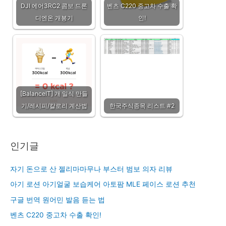
DJI 에어3RC2 콤보 드론
벤츠 C220 중고차 수출 확
디엔온 개봉기
인!
[BalanceIT] 개 일식 만들
기/레시피/칼로리 계산법
한국주식종목 리스트 #2
인기글
자기 돈으로 산 젤리마마무나 부스터 범보 의자 리뷰
아기 로션 아기얼굴 보습케어 아토팜 MLE 페이스 로션 추천
구글 번역 원어민 발음 듣는 법
벤츠 C220 중고차 수출 확인!