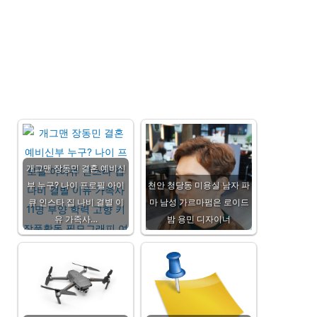
개그맨 장동민 결혼 예비신
부 누구? 나이 프로필 아이
천안 청당동 미용실 남자 파
큐 인스타 집 나비 결별 이
마 남성 가르마펌은 로이드
유 가족사…
밤 용민 디자이너