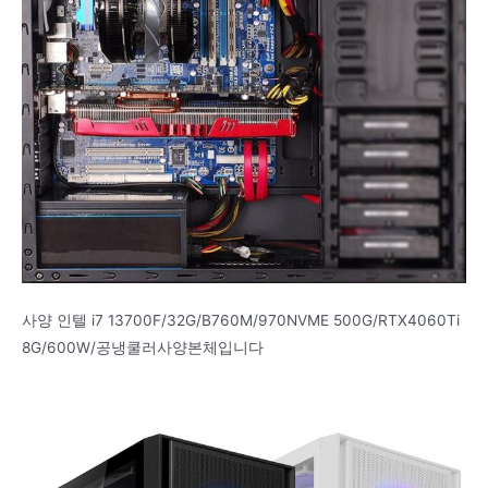
사양 인텔 i7 13700F/32G/B760M/970NVME 500G/RTX4060Ti
8G/600W/공냉쿨러사양본체입니다