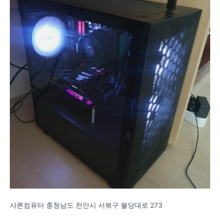
샤론컴퓨터 충청남도 천안시 서북구 불당대로 273