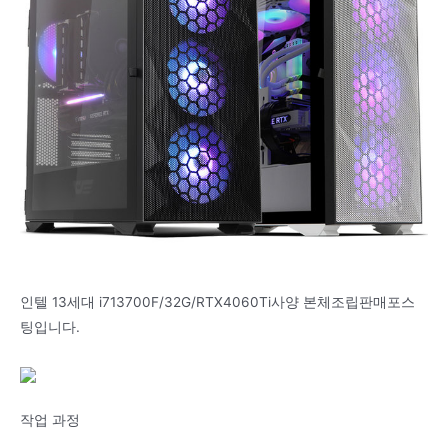
인텔 13세대 i713700F/32G/RTX4060Ti사양 본체조립판매포스
팅입니다.
작업 과정