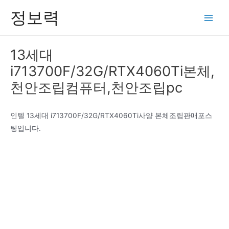
콘
정보력
텐
Main
츠
Men
로
13세대
건
i713700F/32G/RTX4060Ti본체,
너
뛰
천안조립컴퓨터,천안조립pc
기
인텔 13세대 i713700F/32G/RTX4060Ti사양 본체조립판매포스
팅입니다.